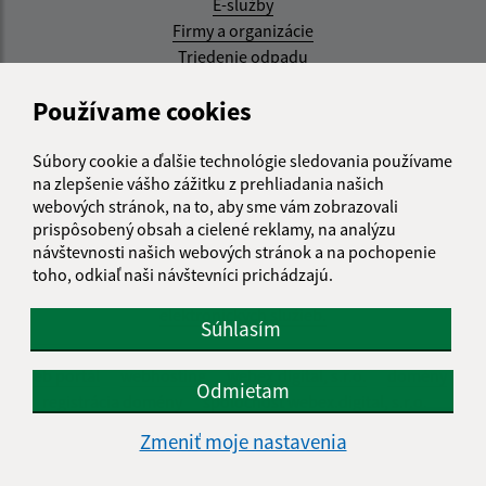
E-služby
Firmy a organizácie
Triedenie odpadu
Aktualizované:
Používame cookies
07.08.2026 08:20 hod.
Súbory cookie a ďalšie technológie sledovania používame
RSS
na zlepšenie vášho zážitku z prehliadania našich
webových stránok, na to, aby sme vám zobrazovali
Správca obsahu:
prispôsobený obsah a cielené reklamy, na analýzu
návštevnosti našich webových stránok a na pochopenie
Správca obsahu je Obec Kysak.
toho, odkiaľ naši návštevníci prichádzajú.
Vytvorené v súlade s
Jednotným dizajn manuálom
elektronických služieb.
Súhlasím
web portál
webhosting
webex.digital, s.r.o.
domény
Odmietam
registrácia domény
spoločnosť webex.digital, s.r.o.
Zmeniť moje nastavenia
Technický prevádzkovateľ: