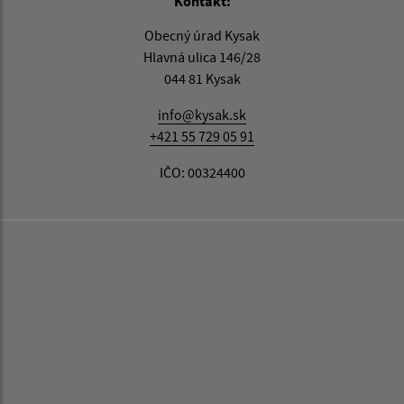
Kontakt:
Obecný úrad Kysak
Hlavná ulica 146/28
044 81 Kysak
info@kysak.sk
+421 55 729 05 91
IČO: 00324400