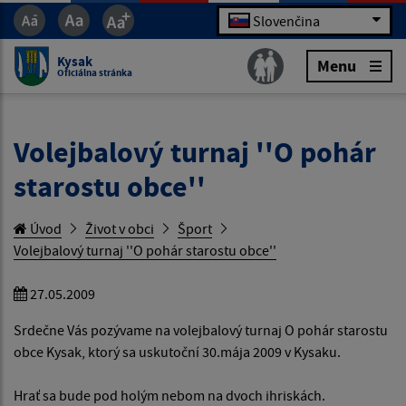
Slovenčina
Kysak
Menu
Oficiálna stránka
Volejbalový turnaj ''O pohár
starostu obce''
Úvod
Život v obci
Šport
Volejbalový turnaj ''O pohár starostu obce''
27.05.2009
Srdečne Vás pozývame na volejbalový turnaj O pohár starostu
obce Kysak, ktorý sa uskutoční 30.mája 2009 v Kysaku.
Hrať sa bude pod holým nebom na dvoch ihriskách.