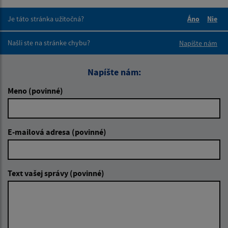
Je táto stránka užitočná?
Áno
Nie
Boli tieto 
Boli 
Našli ste na stránke chybu?
Napíšte nám
Napíšte nám:
Meno (povinné)
E-mailová adresa (povinné)
Text vašej správy (povinné)