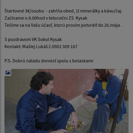
Štartovné 3€/osobu - zahŕňa obed, 1l minerálky a kávu/čaj.
Začíname o 8.00hod v telocvični ZS Kysak
Tešíme sa na Vašu účasť, ktorú prosím potvrdiť do 26.mája .
S pozdravom VK Sokol Kysak
Kontakt: Mašlej Lukáš č.0902 309 167
P.S. Dobrú náladu doniesť spolu s botaskami