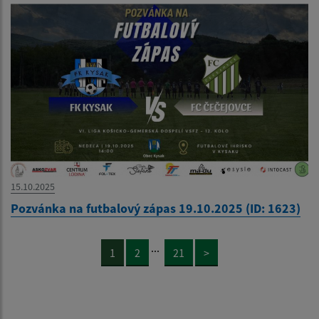
15.10.2025
Pozvánka na futbalový zápas 19.10.2025 (ID: 1623)
...
1
2
21
>