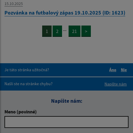
15.10.2025
Pozvánka na futbalový zápas 19.10.2025 (ID: 1623)
...
1
2
21
>
Je táto stránka užitočná?
Áno
Nie
Boli tieto 
Boli 
Našli ste na stránke chybu?
Napíšte nám
Napíšte nám:
Meno (povinné)