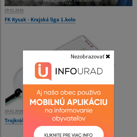
29.01.2026
FK Kysak - Krajská liga 1.kolo
Nezobrazovať
19.01.2026
Trojkráľová buzola 2026