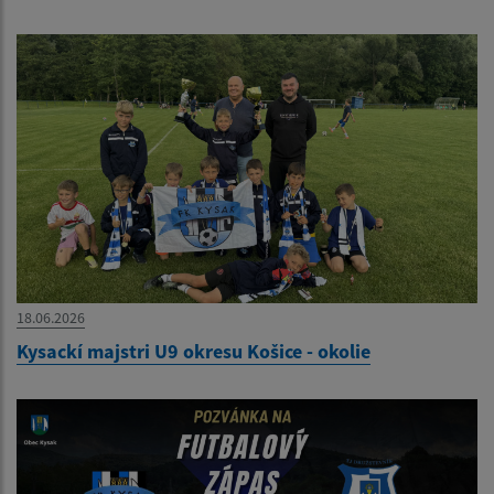
18.06.2026
Kysackí majstri U9 okresu Košice - okolie