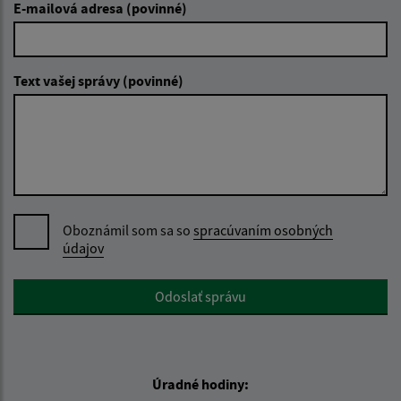
E-mailová adresa (povinné)
Text vašej správy (povinné)
Oboznámil som sa so
spracúvaním osobných
údajov
Google reCaptcha Response
Odoslať správu
Úradné hodiny: