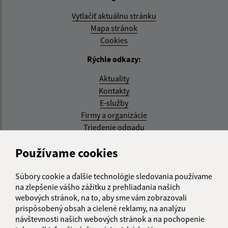
Vytlačiť aktuálnu stránku
Mapa stránok
Cookies
Rýchle odkazy:
Aktuality
Kontakty
E-služby
Firmy a organizácie
Triedenie odpadu
Aktualizované:
Používame cookies
05.08.2026 17:48 hod.
Súbory cookie a ďalšie technológie sledovania používame
RSS
na zlepšenie vášho zážitku z prehliadania našich
webových stránok, na to, aby sme vám zobrazovali
Správca obsahu:
prispôsobený obsah a cielené reklamy, na analýzu
návštevnosti našich webových stránok a na pochopenie
Správca obsahu je Obec Kysak.