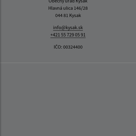
Obecný úrad Kysak
Hlavná ulica 146/28
044 81 Kysak
info@kysak.sk
+421 55 729 05 91
IČO: 00324400