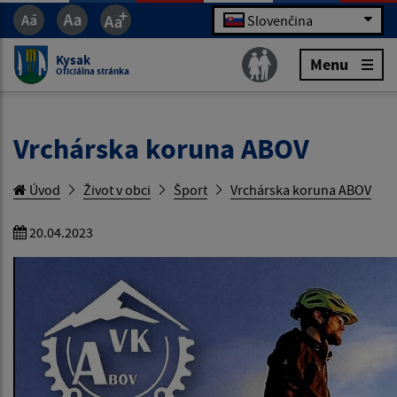
Slovenčina
Kysak
Menu
Oficiálna stránka
Vrchárska koruna ABOV
Úvod
Život v obci
Šport
Vrchárska koruna ABOV
20.04.2023