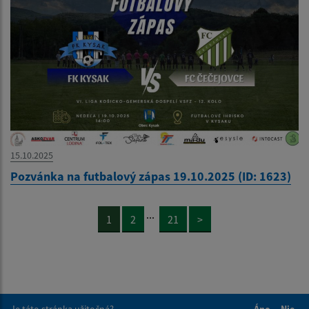
15.10.2025
Pozvánka na futbalový zápas 19.10.2025 (ID: 1623)
...
1
2
21
>
Je táto stránka užitočná?
Áno
Nie