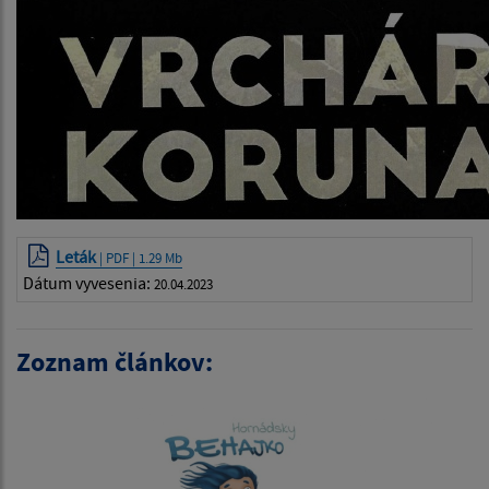
Leták
| PDF | 1.29 Mb
Dátum vyvesenia:
20.04.2023
Zoznam článkov: