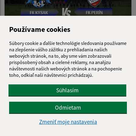
Používame cookies
Súbory cookie a ďalšie technológie sledovania používame
27.03.2026
na zlepšenie vášho zážitku z prehliadania našich
Pozvánka na futbalový zápas 29.03.2026
webových stránok, na to, aby sme vám zobrazovali
prispôsobený obsah a cielené reklamy, na analýzu
návštevnosti našich webových stránok a na pochopenie
toho, odkiaľ naši návštevníci prichádzajú.
Súhlasím
Odmietam
Zmeniť moje nastavenia