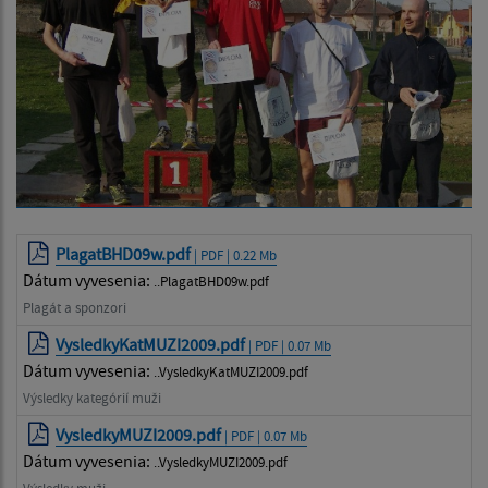
PlagatBHD09w.pdf
| PDF | 0.22 Mb
Dátum vyvesenia:
..PlagatBHD09w.pdf
Plagát a sponzori
VysledkyKatMUZI2009.pdf
| PDF | 0.07 Mb
Dátum vyvesenia:
..VysledkyKatMUZI2009.pdf
Výsledky kategórií muži
VysledkyMUZI2009.pdf
| PDF | 0.07 Mb
Dátum vyvesenia:
..VysledkyMUZI2009.pdf