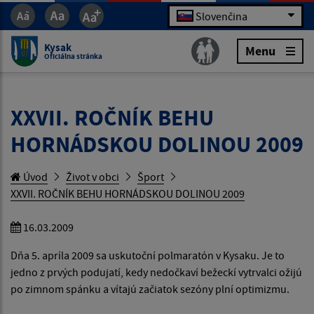
Slovenčina
Kysak
Menu
Oficiálna stránka
XXVII. ROČNÍK BEHU
HORNÁDSKOU DOLINOU 2009
Úvod
Život v obci
Šport
XXVII. ROČNÍK BEHU HORNÁDSKOU DOLINOU 2009
16.03.2009
Dňa 5. apríla 2009 sa uskutoční polmaratón v Kysaku. Je to
jedno z prvých podujatí, kedy nedočkaví bežeckí vytrvalci ožijú
po zimnom spánku a vítajú začiatok sezóny plní optimizmu.