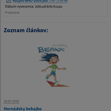
Rozpis-BHD-2009.pdf
| PDF | 0.09 Mb
Dátum vyvesenia:
2009.pdf.BHD.Rozpis
Propozície
Zoznam článkov:
20.07.2026
Hornádsky behajko