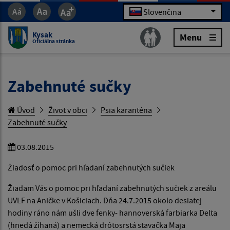
Slovenčina
Kysak
Menu
Oficiálna stránka
Zabehnuté sučky
Úvod
Život v obci
Psia karanténa
Zabehnuté sučky
03.08.2015
Žiadosť o pomoc pri hľadaní zabehnutých sučiek
Žiadam Vás o pomoc pri hľadaní zabehnutých sučiek z areálu
UVLF na Aničke v Košiciach. Dňa 24.7.2015 okolo desiatej
hodiny ráno nám ušli dve fenky- hannoverská farbiarka Delta
(hnedá žíhaná) a nemecká drôtosrstá stavačka Maja