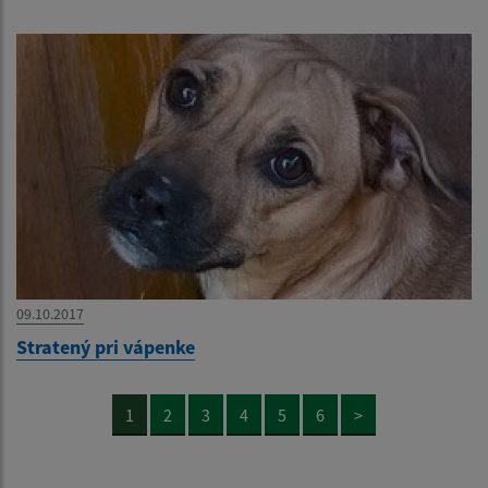
09.10.2017
Stratený pri vápenke
1
2
3
4
5
6
>