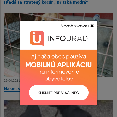
Hľadá sa stratený kocúr „Britská modrá“
Nezobrazovať
29.04.2021
Našiel sa psík