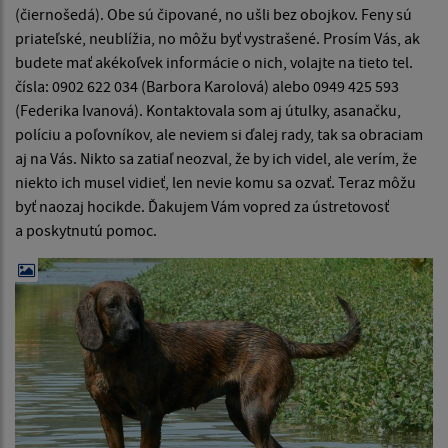
(čiernošedá). Obe sú čipované, no ušli bez obojkov. Feny sú
priateľské, neublížia, no môžu byť vystrašené. Prosím Vás, ak
budete mať akékoľvek informácie o nich, volajte na tieto tel.
čísla: 0902 622 034 (Barbora Karolová) alebo 0949 425 593
(Federika Ivanová). Kontaktovala som aj útulky, asanačku,
políciu a poľovníkov, ale neviem si ďalej rady, tak sa obraciam
aj na Vás. Nikto sa zatiaľ neozval, že by ich videl, ale verím, že
niekto ich musel vidieť, len nevie komu sa ozvať. Teraz môžu
byť naozaj hocikde. Ďakujem Vám vopred za ústretovosť
a poskytnutú pomoc.