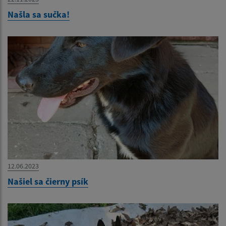
Našla sa sučka!
12.06.2023
Našiel sa čierny psík