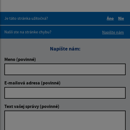
Je táto stránka užitočná?
Áno
Nie
Boli tieto 
Boli 
Našli ste na stránke chybu?
Napíšte nám
Napíšte nám:
Meno (povinné)
E-mailová adresa (povinné)
Text vašej správy (povinné)