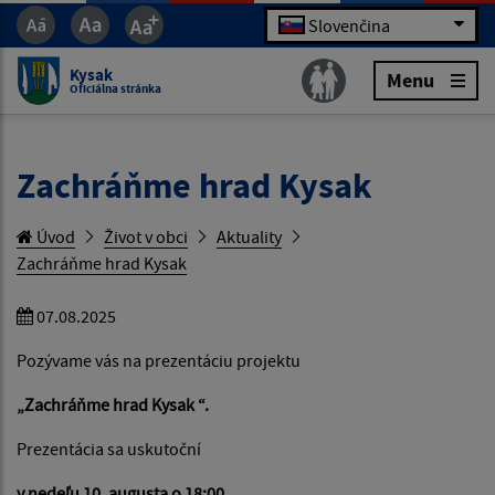
Slovenčina
Kysak
Menu
Oficiálna stránka
Zachráňme hrad Kysak
Úvod
Život v obci
Aktuality
Zachráňme hrad Kysak
07.08.2025
Pozývame vás na prezentáciu projektu
„Zachráňme hrad Kysak “.
Prezentácia sa uskutoční
v nedeľu 10. augusta o 18:00