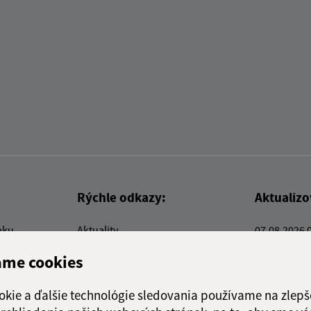
Rýchle odkazy:
Aktualiz
nku
Aktuality
07.08.2026 
Kontakty
RSS
ame cookies
E-služby
Firmy a organizácie
okie a ďalšie technológie sledovania používame na zlepš
Triedenie odpadu