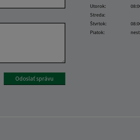
Utorok:
08:0
Streda:
Štvrtok:
08:0
Piatok:
nest
Google reCaptcha Response
Odoslať správu