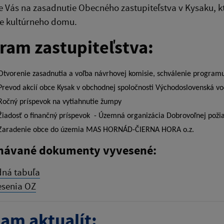
Vás na zasadnutie Obecného zastupiteľstva v Kysaku, k
e kultúrneho domu.
ram zastupiteľstva:
Otvorenie zasadnutia a voľba návrhovej komisie, schválenie program
Prevod akcií obce Kysak v obchodnej spoločnosti Východoslovenská vod
Ročný príspevok na vytiahnutie žumpy
Žiadosť o finančný príspevok - Územná organizácia Dobrovoľnej požia
Zaradenie obce do územia MAS HORNÁD-ČIERNA HORA o.z.
návané dokumenty vyvesené:
ná tabuľa
senia OZ
am aktualít: