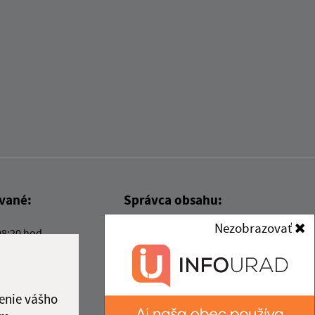
ované:
Správca obsahu:
Nezobrazovať
08:20 hod.
Správca obsahu je Obec Kysak.
Vytvorené v súlade s
Jednotným
dizajn manuálom elektronických
služieb.
enie vášho