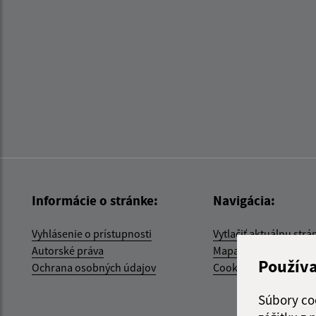
Informácie o stránke:
Navigácia:
Vyhlásenie o prístupnosti
Vytlačiť aktuálnu strá
Autorské práva
Mapa stránok
Použív
Ochrana osobných údajov
Cookies
Súbory co