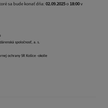
toré sa bude konať dňa:
02.09.2025
o
18:00
v
u
árenská spoločnosť, a. s.
rnej ochrany SR Košice -okolie