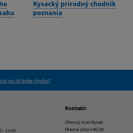
ého
Kysacký prírodný chodník
ysaku
poznania
 ste na stránke chybu?
vás užitočné?
e pre vás užitočné?
Kontakt:
Obecný úrad Kysak
Hlavná ulica 146/28
0 - 12:00