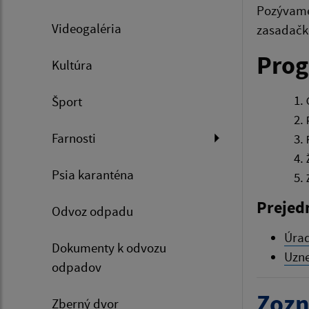
Pozývame 
Videogaléria
zasadačk
Prog
Kultúra
Šport
Farnosti
Psia karanténa
Prejed
Odvoz odpadu
Úrad
Dokumenty k odvozu
Uzne
odpadov
Zozn
Zberný dvor