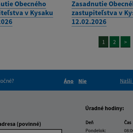
utie Obecného
Zasadnutie Obecn
iteľstva v Kysaku
zastupiteľstva v K
2026
12.02.2026
1
2
>
itočné?
Našli
Áno
Nie
Boli tieto informácie pre 
Boli tieto informáci
Úradné hodiny:
Deň
Čas
adresa (povinné)
Pondelok:
08:0