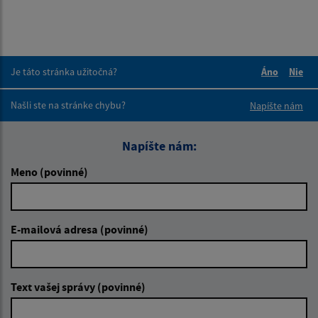
Je táto stránka užitočná?
Áno
Nie
Boli tieto 
Boli 
Našli ste na stránke chybu?
Napíšte nám
Napíšte nám:
Meno (povinné)
E-mailová adresa (povinné)
Text vašej správy (povinné)