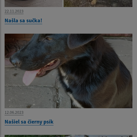
22.11.2023
Našla sa sučka!
12.06.2023
Našiel sa čierny psík