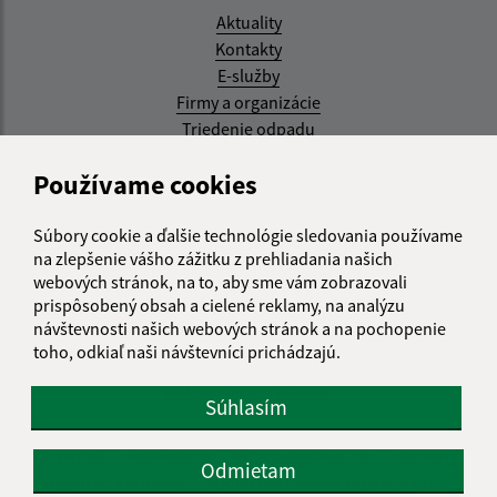
Aktuality
Kontakty
E-služby
Firmy a organizácie
Triedenie odpadu
Aktualizované:
Používame cookies
05.08.2026 17:48 hod.
Súbory cookie a ďalšie technológie sledovania používame
RSS
na zlepšenie vášho zážitku z prehliadania našich
webových stránok, na to, aby sme vám zobrazovali
Správca obsahu:
prispôsobený obsah a cielené reklamy, na analýzu
návštevnosti našich webových stránok a na pochopenie
Správca obsahu je Obec Kysak.
toho, odkiaľ naši návštevníci prichádzajú.
Vytvorené v súlade s
Jednotným dizajn manuálom
elektronických služieb.
Súhlasím
web portál
webhosting
webex.digital, s.r.o.
domény
Odmietam
registrácia domény
spoločnosť webex.digital, s.r.o.