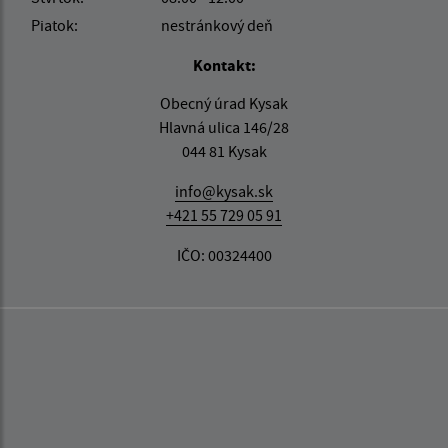
Piatok:
nestránkový deň
Kontakt:
Obecný úrad Kysak
Hlavná ulica 146/28
044 81 Kysak
info@kysak.sk
+421 55 729 05 91
IČO: 00324400