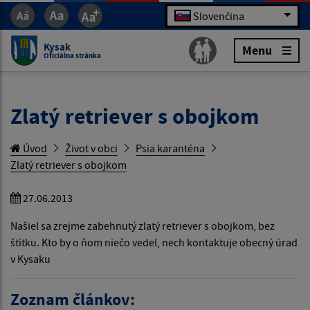
Slovenčina
Kysak
Menu
Oficiálna stránka
Zlatý retriever s obojkom
Úvod
Život v obci
Psia karanténa
Zlatý retriever s obojkom
27.06.2013
Našiel sa zrejme zabehnutý zlatý retriever s obojkom, bez
štítku. Kto by o ňom niečo vedel, nech kontaktuje obecný úrad
v Kysaku
Zoznam článkov: