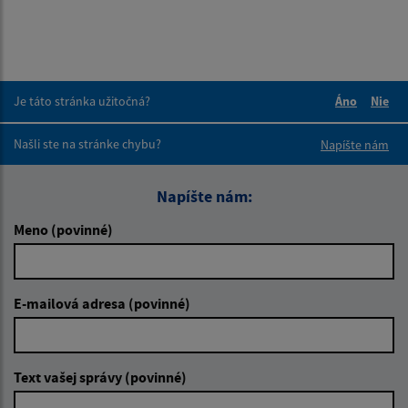
Je táto stránka užitočná?
Áno
Nie
Boli tieto 
Boli 
Našli ste na stránke chybu?
Napíšte nám
Napíšte nám:
Meno (povinné)
E-mailová adresa (povinné)
Text vašej správy (povinné)