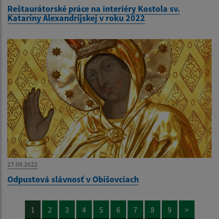
Reštaurátorské práce na interiéry Kostola sv.
Kataríny Alexandrijskej v roku 2022
27.09.2022
Odpustová slávnosť v Obišovciach
1
2
3
4
5
6
7
8
9
>