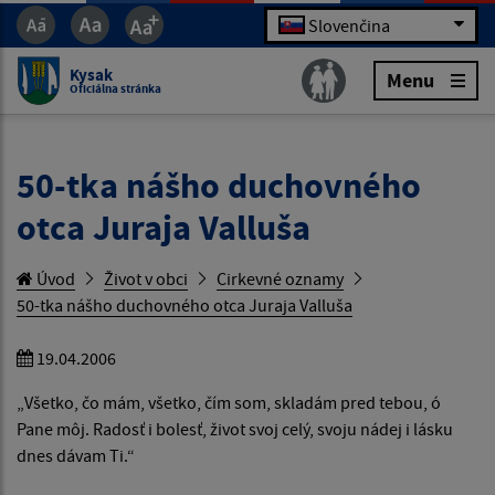
Slovenčina
Kysak
Menu
Oficiálna stránka
50-tka nášho duchovného
otca Juraja Valluša
Úvod
Život v obci
Cirkevné oznamy
50-tka nášho duchovného otca Juraja Valluša
19.04.2006
„Všetko, čo mám, všetko, čím som, skladám pred tebou, ó
Pane môj. Radosť i bolesť, život svoj celý, svoju nádej i lásku
dnes dávam Ti.“