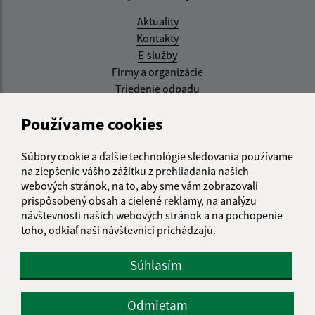
Aktuality
Kontakty
E-služby
Firmy a organizácie
Triedenie odpadu
Aktualizované:
Používame cookies
07.08.2026 08:20 hod.
Súbory cookie a ďalšie technológie sledovania používame
RSS
na zlepšenie vášho zážitku z prehliadania našich
webových stránok, na to, aby sme vám zobrazovali
Správca obsahu:
prispôsobený obsah a cielené reklamy, na analýzu
návštevnosti našich webových stránok a na pochopenie
Správca obsahu je Obec Kysak.
toho, odkiaľ naši návštevníci prichádzajú.
Vytvorené v súlade s
Jednotným dizajn manuálom
elektronických služieb.
Súhlasím
web portál
webhosting
webex.digital, s.r.o.
domény
Odmietam
registrácia domény
spoločnosť webex.digital, s.r.o.