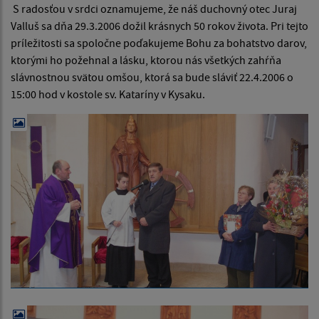
S radosťou v srdci oznamujeme, že náš duchovný otec Juraj
Valluš sa dňa 29.3.2006 dožil krásnych 50 rokov života. Pri tejto
príležitosti sa spoločne poďakujeme Bohu za bohatstvo darov,
ktorými ho požehnal a lásku, ktorou nás všetkých zahŕňa
slávnostnou svätou omšou, ktorá sa bude sláviť 22.4.2006 o
15:00 hod v kostole sv. Kataríny v Kysaku.