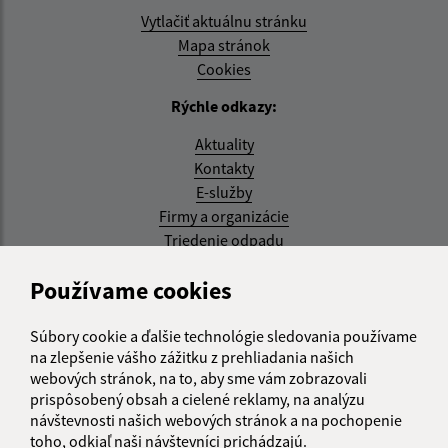
Vytlačiť aktuálnu stránku
Mapa stránok
Cookies
Rýchle odkazy:
Aktuality
Kontakty
E-služby
Firmy a organizácie
Triedenie odpadu
Aktualizované:
Používame cookies
07.08.2026 08:20 hod.
Súbory cookie a ďalšie technológie sledovania používame
RSS
na zlepšenie vášho zážitku z prehliadania našich
webových stránok, na to, aby sme vám zobrazovali
Správca obsahu:
prispôsobený obsah a cielené reklamy, na analýzu
návštevnosti našich webových stránok a na pochopenie
Správca obsahu je Obec Kysak.
toho, odkiaľ naši návštevníci prichádzajú.