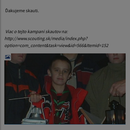
Ďakujeme skauti.
Viac o tejto kampani skautov na:
http://www.scouting.sk/media/index.php?
option=com_content&task=view&id=566&Itemid=152