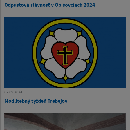
Odpustová slávnosť v Obišovciach 2024
02.09.2024
Modlitebný týždeň Trebejov