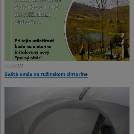
08.06.2023
Svätá omša na ružínskom cintoríne