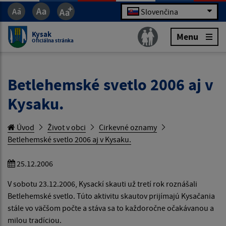
Slovenčina
Kysak
Menu
Oficiálna stránka
Betlehemské svetlo 2006 aj v
Kysaku.
Úvod
Život v obci
Cirkevné oznamy
Betlehemské svetlo 2006 aj v Kysaku.
25.12.2006
V sobotu 23.12.2006, Kysackí skauti už tretí rok roznášali
Betlehemské svetlo. Túto aktivitu skautov prijímajú Kysačania
stále vo väčšom počte a stáva sa to každoročne očakávanou a
milou tradíciou.