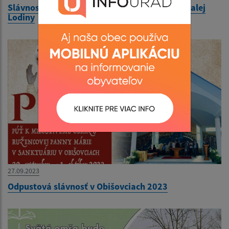
Slávnostná akadémia venovaná rodákom z Malej
Lodiny
27.09.2023
Odpustová slávnosť v Obišovciach 2023