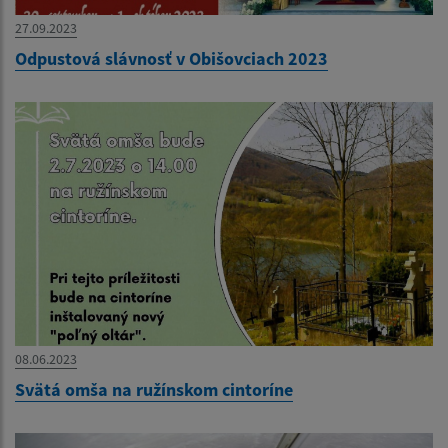
27.09.2023
Odpustová slávnosť v Obišovciach 2023
08.06.2023
Svätá omša na ružínskom cintoríne