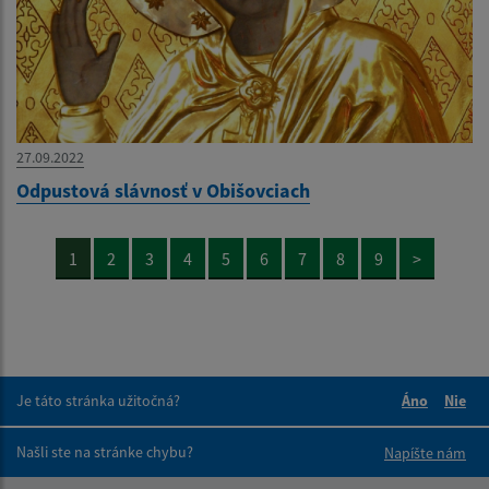
27.09.2022
Odpustová slávnosť v Obišovciach
1
2
3
4
5
6
7
8
9
>
Je táto stránka užitočná?
Áno
Nie
Boli tieto 
Boli 
Našli ste na stránke chybu?
Napíšte nám