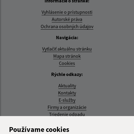
Informácie o stránke:
Vyhlásenie o prístupnosti
Autorské práva
Ochrana osobných údajov
Navigácia:
Vytlačiť aktuálnu stránku
Mapa stránok
Cookies
Rýchle odkazy:
Aktuality
Kontakty
E-služby
Firmy a organizácie
Triedenie odpadu
Aktualizované:
Používame cookies