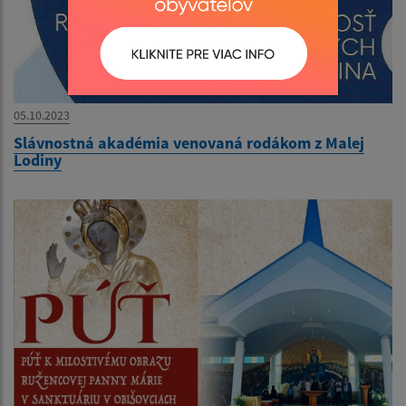
05.10.2023
Slávnostná akadémia venovaná rodákom z Malej
Lodiny