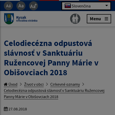
Slovenčina
Kysak
Menu
Oficiálna stránka
Celodiecézna odpustová
slávnosť v Sanktuáriu
Ružencovej Panny Márie v
Obišovciach 2018
Úvod
Život v obci
Cirkevné oznamy
Celodiecézna odpustová slávnosť v Sanktuáriu Ružencovej
Panny Márie v Obišovciach 2018
27.08.2018