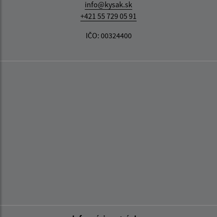
info@kysak.sk
+421 55 729 05 91
IČO: 00324400