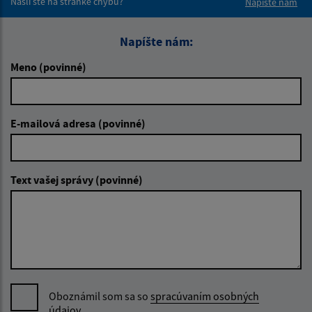
Našli ste na stránke chybu?
Napíšte nám
Napíšte nám:
Meno (povinné)
E-mailová adresa (povinné)
Text vašej správy (povinné)
Oboznámil som sa so
spracúvaním osobných
údajov