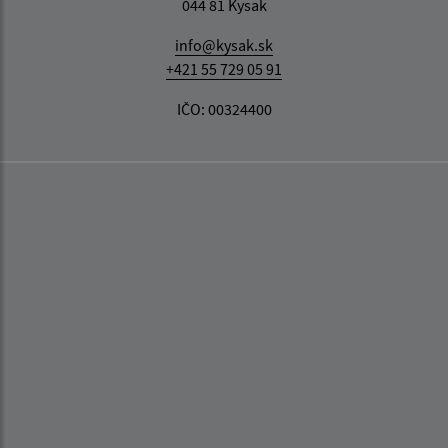
044 81 Kysak
info@kysak.sk
+421 55 729 05 91
IČO: 00324400