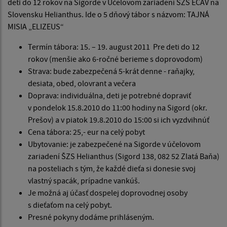
deti do 12 rokov na Sigorde v Účelovom zariadení ŠZS ECAV na
Slovensku Helianthus. Ide o 5 dňový tábor s názvom: TAJNÁ
MISIA „ELIZEUS“
Termín tábora: 15. – 19. august 2011 Pre deti do 12
rokov (menšie ako 6-ročné berieme s doprovodom)
Strava: bude zabezpečená 5-krát denne - raňajky,
desiata, obed, olovrant a večera
Doprava: individuálna, deti je potrebné dopraviť
v pondelok 15.8.2010 do 11:00 hodiny na Sigord (okr.
Prešov) a v piatok 19.8.2010 do 15:00 si ich vyzdvihnúť
Cena tábora: 25,- eur na celý pobyt
Ubytovanie: je zabezpečené na Sigorde v účelovom
zariadení ŠZS Helianthus (Sigord 138, 082 52 Zlatá Baňa)
na posteliach s tým, že každé dieťa si donesie svoj
vlastný spacák, prípadne vankúš.
Je možná aj účasť dospelej doprovodnej osoby
s dieťaťom na celý pobyt.
Presné pokyny dodáme prihláseným.