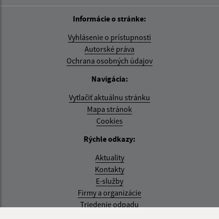
Informácie o stránke:
Vyhlásenie o prístupnosti
Autorské práva
Ochrana osobných údajov
Navigácia:
Vytlačiť aktuálnu stránku
Mapa stránok
Cookies
Rýchle odkazy:
Aktuality
Kontakty
E-služby
Firmy a organizácie
Triedenie odpadu