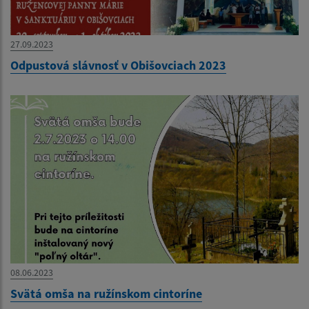
27.09.2023
Odpustová slávnosť v Obišovciach 2023
08.06.2023
Svätá omša na ružínskom cintoríne