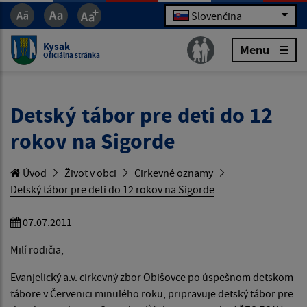
Slovenčina
Kysak
Menu
Oficiálna stránka
Detský tábor pre deti do 12
rokov na Sigorde
Úvod
Život v obci
Cirkevné oznamy
Detský tábor pre deti do 12 rokov na Sigorde
07.07.2011
Milí rodičia,
Evanjelický a.v. cirkevný zbor Obišovce po úspešnom detskom
tábore v Červenici minulého roku, pripravuje detský tábor pre