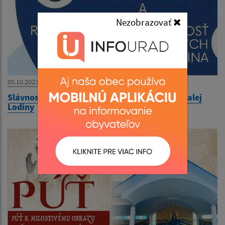
Nezobrazovať
05.10.2023
Slávnostná akadémia venovaná rodákom z Malej
Lodiny