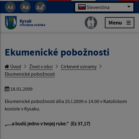
Slovenčina
Kysak
Menu
Oficiálna stránka
Ekumenické pobožnosti
Úvod
Život v obci
Cirkevné oznamy
Ekumenické pobožnosti
18.01.2009
Ekumenické pobožnosti dňa 25.I.2009 o 14.00 v Katolíckom
kostole v Kysaku.
„....a budú jedno v tvojej ruke.“ (Ez 37,17)