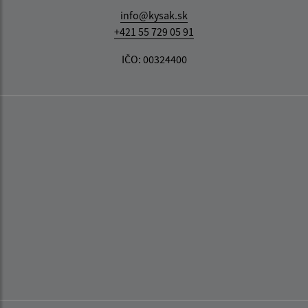
info@kysak.sk
+421 55 729 05 91
IČO: 00324400