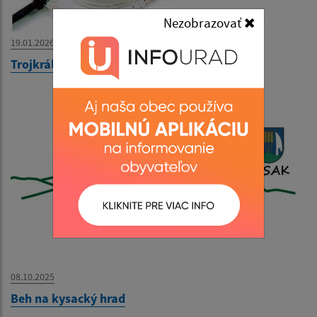
Nezobrazovať
19.01.2026
Trojkráľová buzola 2026
08.10.2025
Beh na kysacký hrad