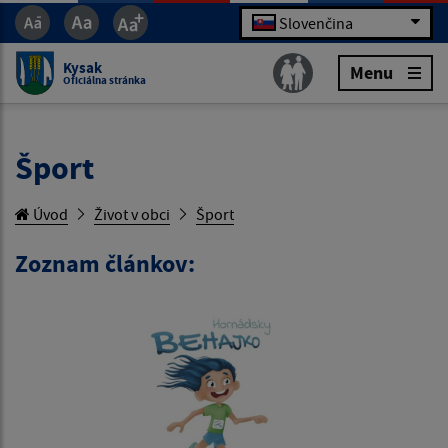
Slovenčina
Kysak
Menu
Oficiálna stránka
Šport
Úvod
Život v obci
Šport
Zoznam článkov: