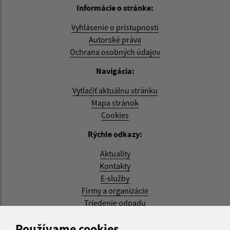
Informácie o stránke:
Vyhlásenie o prístupnosti
Autorské práva
Ochrana osobných údajov
Navigácia:
Vytlačiť aktuálnu stránku
Mapa stránok
Cookies
Rýchle odkazy:
Aktuality
Kontakty
E-služby
Firmy a organizácie
Triedenie odpadu
Aktualizované:
Používame cookies