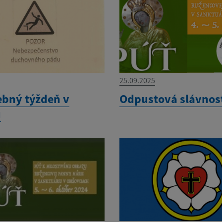
25.09.2025
ebný týždeň v
Odpustová slávnos
u