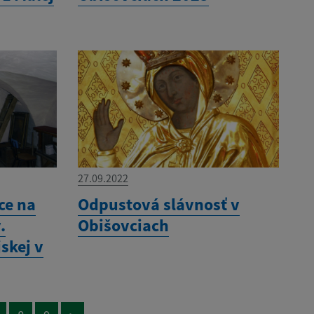
27.09.2022
ce na
Odpustová slávnosť v
.
Obišovciach
skej v