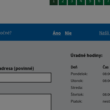
1
2
3
4
5
6
7
itočné?
Našli
Áno
Nie
Boli tieto informácie pre 
Boli tieto informáci
Úradné hodiny:
Deň
Čas
adresa (povinné)
Pondelok:
08:0
Utorok:
08:0
Streda:
Štvrtok:
08:0
Piatok:
nest