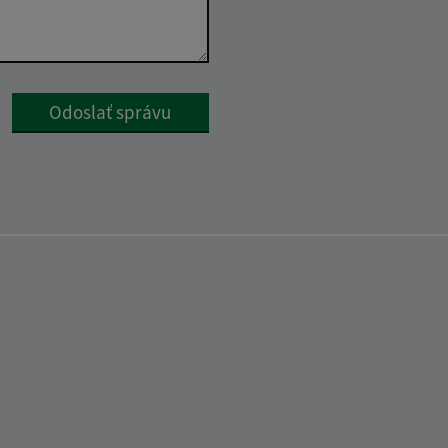
Google reCaptcha Response
Odoslať správu