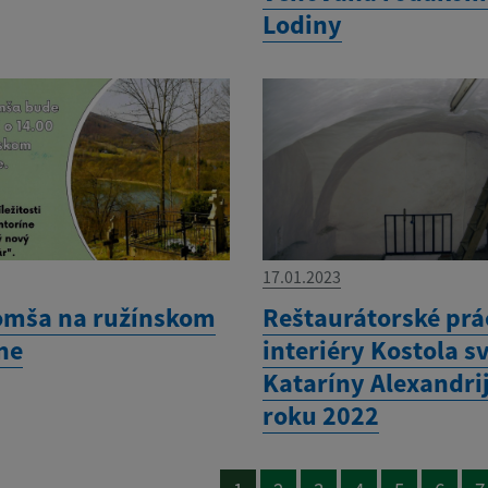
Lodiny
17.01.2023
omša na ružínskom
Reštaurátorské prá
ne
interiéry Kostola sv
Kataríny Alexandrij
roku 2022