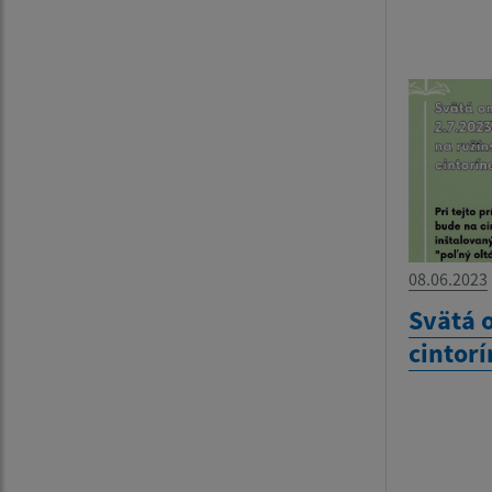
08.06.2023
Svätá 
cintorí