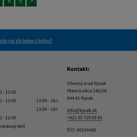
8
9
>
 ste na stránke chybu?
vás užitočné?
e pre vás užitočné?
Kontakt:
Obecný úrad Kysak
Hlavná ulica 146/28
0 - 12:00
044 81 Kysak
0 - 12:00
13:00 - 16:00
13:00 - 18:00
info@kysak.sk
0 - 12:00
+421 55 729 05 91
ránkový deň
IČO: 00324400