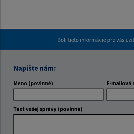
Boli tieto informácie pre vás už
Napíšte nám:
Meno (povinné)
E-mailová 
Text vašej správy (povinné)