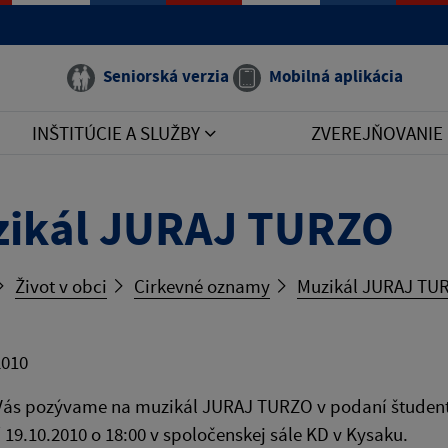
Seniorská verzia
Mobilná aplikácia
INŠTITÚCIE A SLUŽBY
ZVEREJŇOVANIE
ikál JURAJ TURZO
Život v obci
Cirkevné oznamy
Muzikál JURAJ TU
2010
Vás pozývame na muzikál JURAJ TURZO v podaní študentov
 19.10.2010 o 18:00 v spoločenskej sále KD v Kysaku.