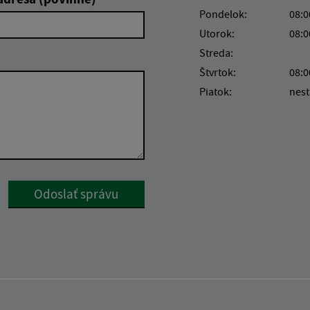
Pondelok:
08:0
Utorok:
08:0
Streda:
Štvrtok:
08:0
Piatok:
nest
Google reCaptcha Response
Odoslať správu