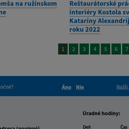
omša na ružínskom
Reštaurátorské prá
ne
interiéry Kostola sv
Kataríny Alexandrij
roku 2022
1
2
3
4
5
6
7
itočné?
Našli
Áno
Nie
Boli tieto informácie pre 
Boli tieto informáci
Úradné hodiny:
Deň
Čas
adresa (povinné)