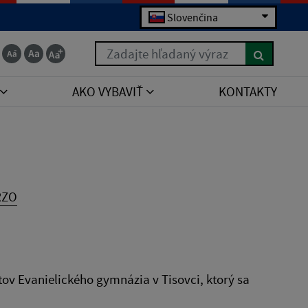
Slovenčina
Zadajte hľadaný výraz
AKO VYBAVIŤ
KONTAKTY
RZO
 Evanielického gymnázia v Tisovci, ktorý sa