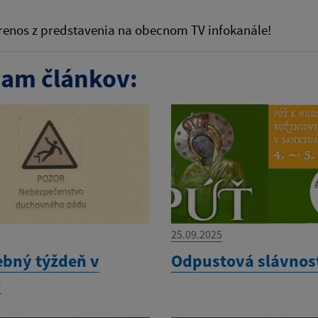
renos z predstavenia na obecnom TV infokanále!
am článkov:
25.09.2025
ebný týždeň v
Odpustová slávnos
u