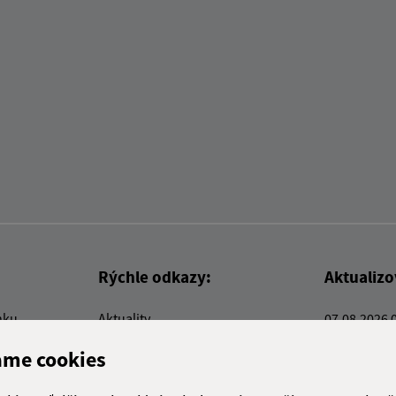
Rýchle odkazy:
Aktualiz
nku
Aktuality
07.08.2026 
Kontakty
RSS
ame cookies
E-služby
Firmy a organizácie