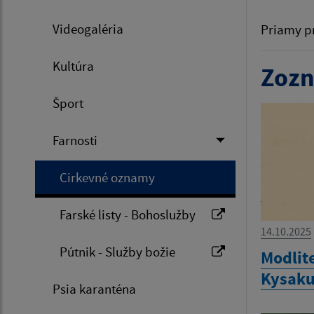
Videogaléria
Priamy p
Kultúra
Zozn
Šport
Farnosti
Cirkevné oznamy
Farské listy - Bohoslužby
14.10.2025
Pútnik - Služby božie
Modlit
Kysak
Psia karanténa