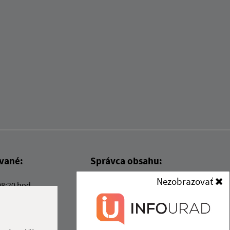
ované:
Správca obsahu:
Nezobrazovať
08:20 hod.
Správca obsahu je Obec Kysak.
Vytvorené v súlade s
Jednotným
dizajn manuálom elektronických
služieb.