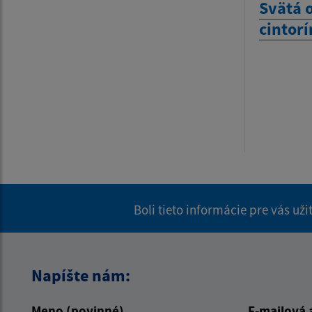
Svätá 
cintorí
Boli tieto informácie pre vás už
Napíšte nám:
Meno (povinné)
E-mailová 