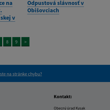
ce na
Odpustová slávnosť v
.
Obišovciach
skej v
8
9
>
 ste na stránke chybu?
vás užitočné?
e pre vás užitočné?
Kontakt:
Obecný úrad Kysak