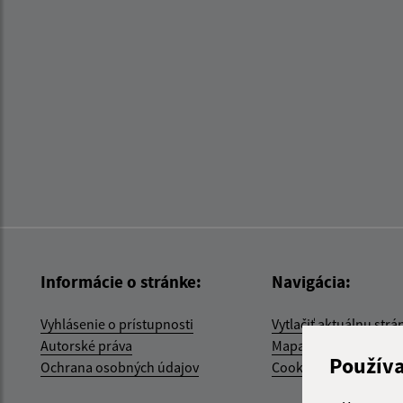
Informácie o stránke:
Navigácia:
Vyhlásenie o prístupnosti
Vytlačiť aktuálnu strá
Autorské práva
Mapa stránok
Použív
Ochrana osobných údajov
Cookies