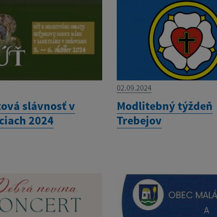
02.09.2024
ová slávnosť v
Modlitebný týždeň
ciach 2024
Trebejov