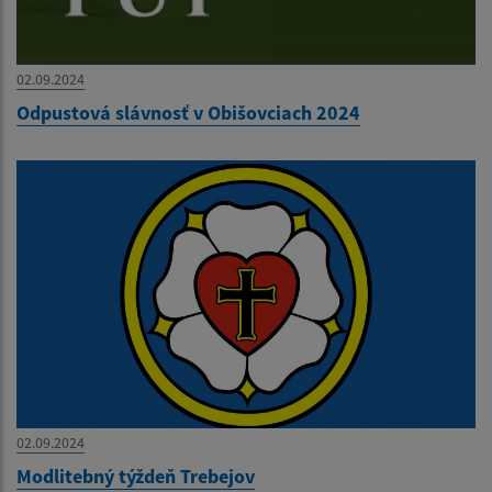
02.09.2024
Odpustová slávnosť v Obišovciach 2024
02.09.2024
Modlitebný týždeň Trebejov