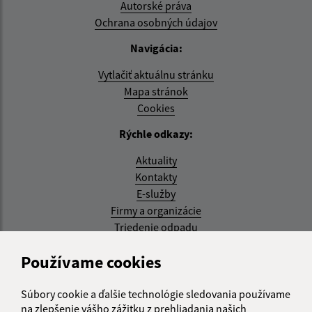
Autorské práva
Ochrana osobných údajov
Navigácia:
Vytlačiť aktuálnu stránku
Mapa stránok
Cookies
Rýchle odkazy:
Aktuality
Kontakty
E-služby
Firmy a organizácie
Triedenie odpadu
Aktualizované:
Používame cookies
07.08.2026 08:20 hod.
Súbory cookie a ďalšie technológie sledovania používame
RSS
na zlepšenie vášho zážitku z prehliadania našich