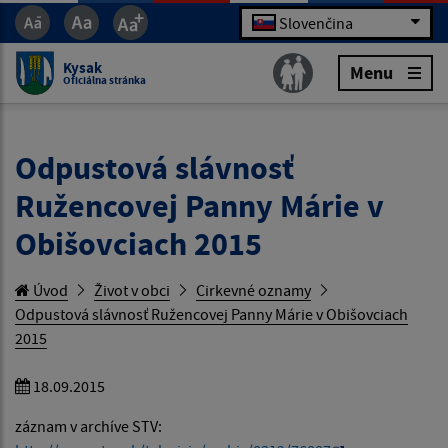
Slovenčina
Kysak
Menu
Oficiálna stránka
Odpustová slávnosť
Ružencovej Panny Márie v
Obišovciach 2015
Úvod
Život v obci
Cirkevné oznamy
Odpustová slávnosť Ružencovej Panny Márie v Obišovciach
2015
18.09.2015
záznam v archíve STV: