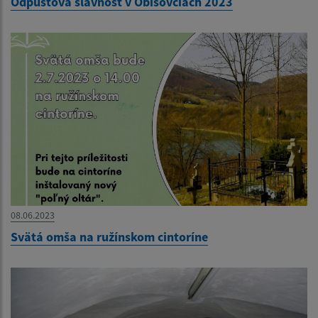
Odpustová slávnosť v Obišovciach 2023
08.06.2023
Svätá omša na ružínskom cintoríne