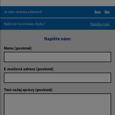
Je táto stránka užitočná?
Áno
Nie
Boli tieto 
Boli 
Našli ste na stránke chybu?
Napíšte nám
Napíšte nám:
Meno (povinné)
E-mailová adresa (povinné)
Text vašej správy (povinné)