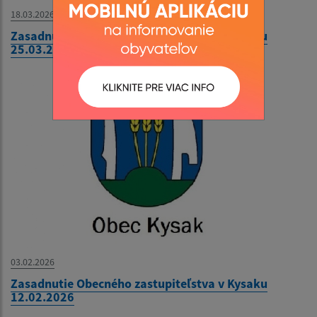
18.03.2026
Zasadnutie Obecného zastupiteľstva v Kysaku
25.03.2026
03.02.2026
Zasadnutie Obecného zastupiteľstva v Kysaku
12.02.2026