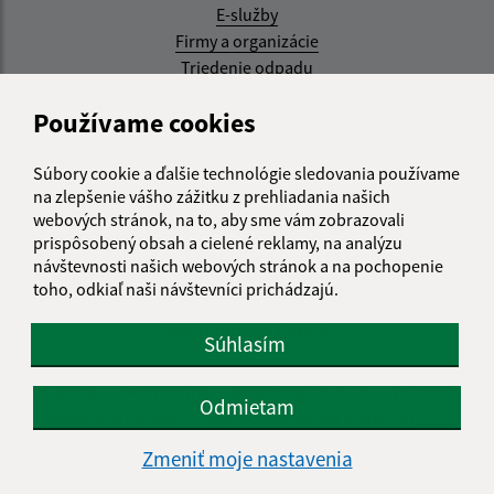
E-služby
Firmy a organizácie
Triedenie odpadu
Aktualizované:
Používame cookies
07.08.2026 08:20 hod.
Súbory cookie a ďalšie technológie sledovania používame
RSS
na zlepšenie vášho zážitku z prehliadania našich
webových stránok, na to, aby sme vám zobrazovali
Správca obsahu:
prispôsobený obsah a cielené reklamy, na analýzu
návštevnosti našich webových stránok a na pochopenie
Správca obsahu je Obec Kysak.
toho, odkiaľ naši návštevníci prichádzajú.
Vytvorené v súlade s
Jednotným dizajn manuálom
elektronických služieb.
Súhlasím
web portál
webhosting
webex.digital, s.r.o.
domény
Odmietam
registrácia domény
spoločnosť webex.digital, s.r.o.
Zmeniť moje nastavenia
Technický prevádzkovateľ: