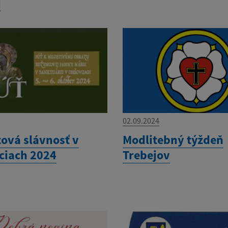
u
02.09.2024
ová slávnosť v
Modlitebný týždeň
ciach 2024
Trebejov