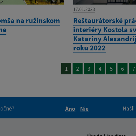
17.01.2023
omša na ružínskom
Reštaurátorské prá
ne
interiéry Kostola sv
Kataríny Alexandrij
roku 2022
1
2
3
4
5
6
7
itočné?
Našli
Áno
Nie
Boli tieto informácie pre 
Boli tieto informáci