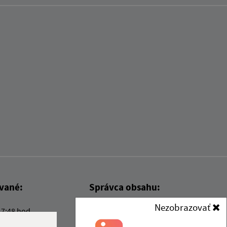
ované:
Správca obsahu:
Nezobrazovať
17:48 hod.
Správca obsahu je Obec Kysak.
Vytvorené v súlade s
Jednotným