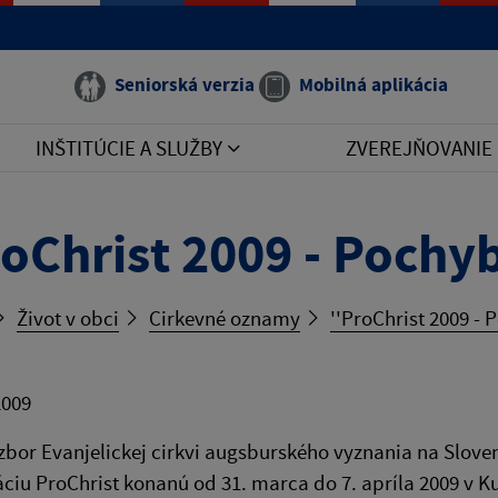
Seniorská verzia
Mobilná aplikácia
INŠTITÚCIE A SLUŽBY
ZVEREJŇOVANIE
roChrist 2009 - Pochyb
Život v obci
Cirkevné oznamy
''ProChrist 2009 - 
2009
zbor Evanjelickej cirkvi augsburského vyznania na Slove
áciu ProChrist konanú od 31. marca do 7. apríla 2009 v 