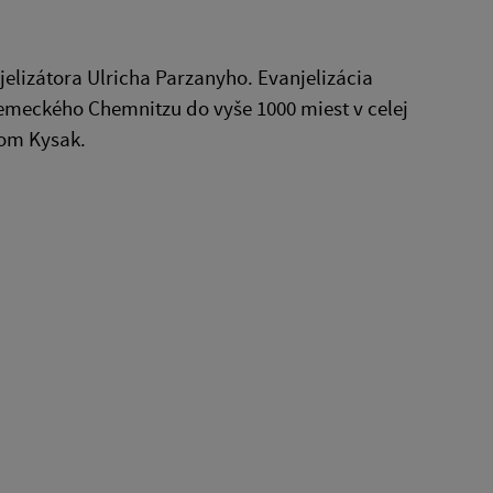
lizátora Ulricha Parzanyho. Evanjelizácia
 Nemeckého Chemnitzu do vyše 1000 miest v celej
dom Kysak.