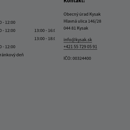
Kontakt:
Obecný úrad Kysak
Hlavná ulica 146/28
0 - 12:00
044 81 Kysak
0 - 12:00
13:00 - 16:00
13:00 - 18:00
info@kysak.sk
0 - 12:00
+421 55 729 05 91
ránkový deň
IČO: 00324400