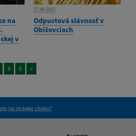
27.09.2022
ce na
Odpustová slávnosť v
.
Obišovciach
skej v
8
9
>
 ste na stránke chybu?
vás užitočné?
e pre vás užitočné?