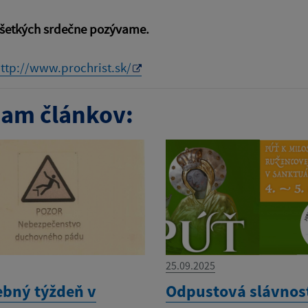
všetkých srdečne pozývame.
ttp://www.prochrist.sk/
am článkov:
25.09.2025
ebný týždeň v
Odpustová slávnos