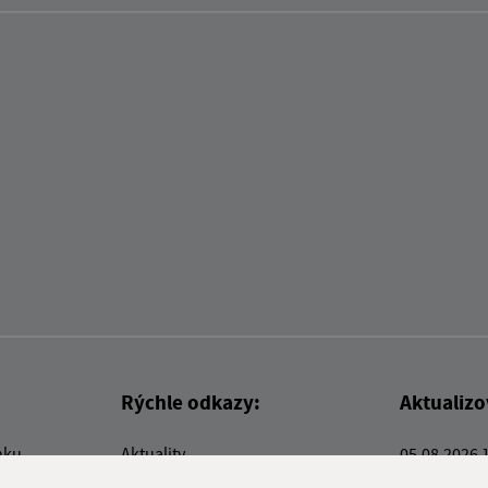
Rýchle odkazy:
Aktualiz
nku
Aktuality
05.08.2026 
Kontakty