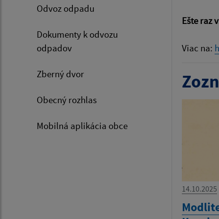
Odvoz odpadu
Ešte raz 
Dokumenty k odvozu
odpadov
Viac na:
h
Zberný dvor
Zozn
Obecný rozhlas
Mobilná aplikácia obce
14.10.2025
Modlit