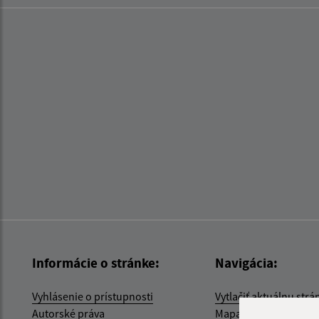
Informácie o stránke:
Navigácia:
Vyhlásenie o prístupnosti
Vytlačiť aktuálnu strá
Autorské práva
Mapa stránok