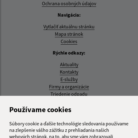
Ochrana osobných údajov
Navigácia:
Vytlačiť aktuálnu stránku
Mapa stránok
Cookies
Rýchle odkazy:
Aktuality
Kontakty
E-služby
Firmy a organizácie
Triedenie odpadu
Aktualizované:
Používame cookies
07.08.2026 08:20 hod.
Súbory cookie a ďalšie technológie sledovania používame
RSS
na zlepšenie vášho zážitku z prehliadania našich
webových stránok, na to, aby sme vám zobrazovali