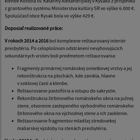
klenbe Kostola sv. Kataríny Alexandrijskej v Kysaku z príspevku
z grantového systému Ministerstva kultúry SR vo výške 6.000 €.
Spoluúčasť obce Kysak bola vo výške 429 €.
Doposiaľ realizované práce:
V rokoch 2014 a 2016
bol komplexne reštaurovaný interiér
presbytéria. Po celoplošnom odstránení nevyhovujúcich
sekundárnych vrstiev boli predmetom reštaurovania:
Fragmenty primárnej románskej omietkovej vrstvy a jej
rekonštrukcia na plochách, kde zanikla, hlavne
v soklovej časti a klenbe.
Reštaurovanie pastofória a vstupu do sakrystie.
Rekonštrukcia štrbinového románskeho okna na južnej
stene, otvorenie zaslepeného východného románskeho
štrbinového okna na východnej stene a ich zasklenie.
Reštaurovanie fragmentov mladšej stredovekej
maliarskej výzdoby na stenách presbytéria.