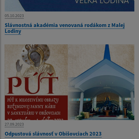
05.10.2023
Slávnostná akadémia venovaná rodákom z Malej
Lodiny
27.09.2023
Odpustová slávnosť v Obišovciach 2023