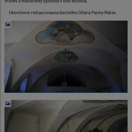
vrstiev a maliarskej výzdoby v lodi kostola.
Ukončenie reštaurovania bočného Oltára Panny Márie.