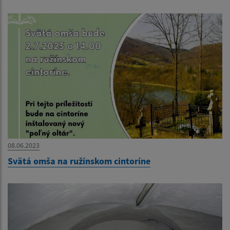
08.06.2023
Svätá omša na ružínskom cintoríne