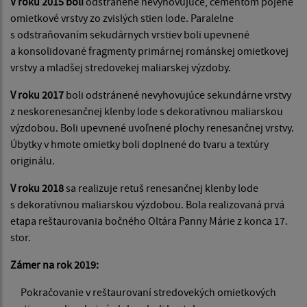
V roku 2015 boli
odstránené nevyhovujúce, cementom pojené
omietkové vrstvy zo zvislých stien lode. Paralelne
s odstraňovaním sekudárnych vrstiev boli upevnené
a konsolidované fragmenty primárnej románskej omietkovej
vrstvy a mladšej stredovekej maliarskej výzdoby.
V roku 2017
boli odstránené nevyhovujúce sekundárne vrstvy
z neskorenesančnej klenby lode s dekoratívnou maliarskou
výzdobou. Boli upevnené uvoľnené plochy renesančnej vrstvy.
Úbytky v hmote omietky boli doplnené do tvaru a textúry
originálu.
V roku 2018
sa realizuje retuš renesančnej klenby lode
s dekoratívnou maliarskou výzdobou. Bola realizovaná prvá
etapa reštaurovania bočného Oltára Panny Márie z konca 17.
stor.
Zámer na rok 2019:
Pokračovanie v reštaurovaní stredovekých omietkových