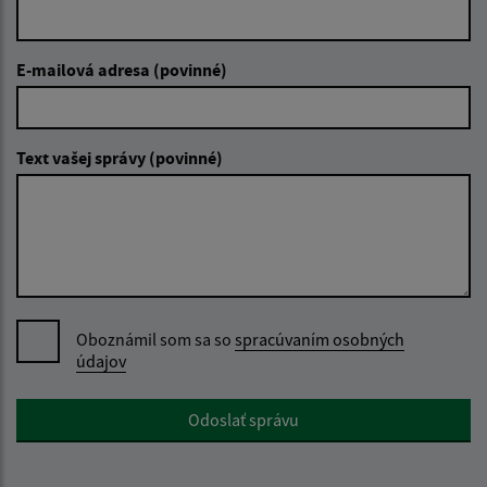
E-mailová adresa (povinné)
Text vašej správy (povinné)
Oboznámil som sa so
spracúvaním osobných
údajov
Google reCaptcha Response
Odoslať správu