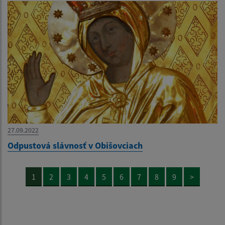
27.09.2022
Odpustová slávnosť v Obišovciach
1
2
3
4
5
6
7
8
9
>