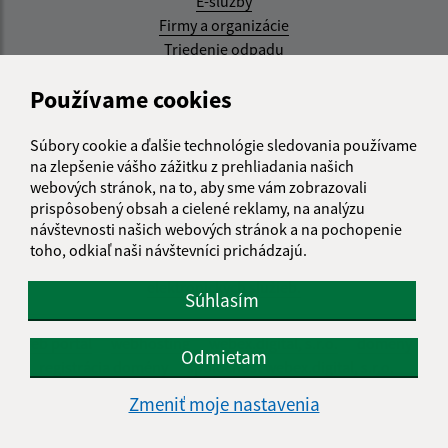
E-služby
Firmy a organizácie
Triedenie odpadu
Aktualizované:
Používame cookies
07.08.2026 08:20 hod.
Súbory cookie a ďalšie technológie sledovania používame
RSS
na zlepšenie vášho zážitku z prehliadania našich
webových stránok, na to, aby sme vám zobrazovali
Správca obsahu:
prispôsobený obsah a cielené reklamy, na analýzu
návštevnosti našich webových stránok a na pochopenie
Správca obsahu je Obec Kysak.
toho, odkiaľ naši návštevníci prichádzajú.
Vytvorené v súlade s
Jednotným dizajn manuálom
elektronických služieb.
Súhlasím
web portál
webhosting
webex.digital, s.r.o.
domény
Odmietam
registrácia domény
spoločnosť webex.digital, s.r.o.
Zmeniť moje nastavenia
Technický prevádzkovateľ: