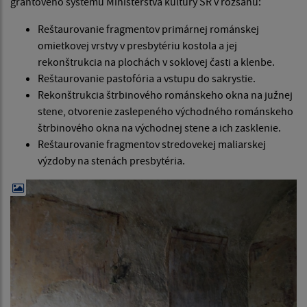
grantového systému Ministerstva kultúry SR v rozsahu:
Reštaurovanie fragmentov primárnej románskej
omietkovej vrstvy v presbytériu kostola a jej
rekonštrukcia na plochách v soklovej časti a klenbe.
Reštaurovanie pastofória a vstupu do sakrystie.
Rekonštrukcia štrbinového románskeho okna na južnej
stene, otvorenie zaslepeného východného románskeho
štrbinového okna na východnej stene a ich zasklenie.
Reštaurovanie fragmentov stredovekej maliarskej
výzdoby na stenách presbytéria.