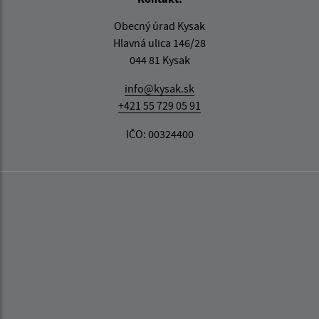
Obecný úrad Kysak
Hlavná ulica 146/28
044 81 Kysak
info@kysak.sk
+421 55 729 05 91
IČO: 00324400