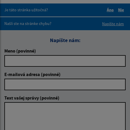
Je táto stránka užitočná?
Áno
Nie
Boli tieto 
Boli 
Našli ste na stránke chybu?
Napíšte nám
Napíšte nám:
Meno (povinné)
E-mailová adresa (povinné)
Text vašej správy (povinné)