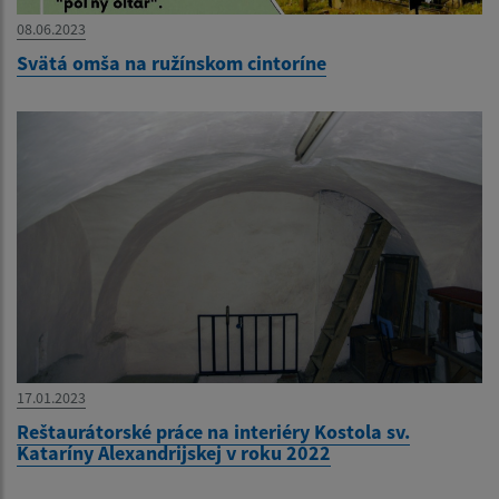
08.06.2023
Svätá omša na ružínskom cintoríne
17.01.2023
Reštaurátorské práce na interiéry Kostola sv.
Kataríny Alexandrijskej v roku 2022