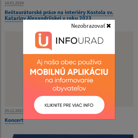
14.01.2024
Reštaurátorské práce na interiéry Kostola sv.
Kataríny Alexandrijskej v roku 2023
Nezobrazovať
29.12.2023
Koncert