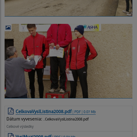
CelkovaVyslListina2008.pdf
| PDF | 0.07 Mb
Dátum vyvesenia:
..CelkovaVyslListina2008.pdf
Celkové výsledky
VyslMuzi2008.pdf