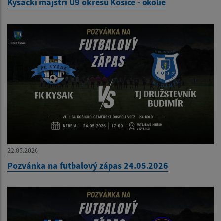
Kysackí majstri U9 okresu Košice - okolie
22.05.2026
Pozvánka na futbalový zápas 24.05.2026