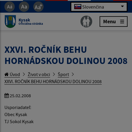
Slovenčina
Kysak
Menu
Oficiálna stránka
XXVI. ROČNÍK BEHU
HORNÁDSKOU DOLINOU 2008
Úvod
Život v obci
Šport
XXVI. ROČNÍK BEHU HORNÁDSKOU DOLINOU 2008
25.02.2008
Usporiadateľ:
Obec Kysak
TJ Sokol Kysak