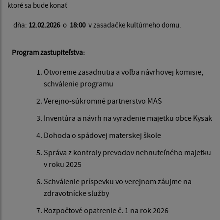
ktoré sa bude konať
dňa:
12.02.2026
o
18:00
v zasadačke kultúrneho domu.
Program zastupiteľstva:
Otvorenie zasadnutia a voľba návrhovej komisie,
schválenie programu
Verejno-súkromné partnerstvo MAS
Inventúra a návrh na vyradenie majetku obce Kysak
Dohoda o spádovej materskej škole
Správa z kontroly prevodov nehnuteľného majetku
v roku 2025
Schválenie príspevku vo verejnom záujme na
zdravotnícke služby
Rozpočtové opatrenie č. 1 na rok 2026