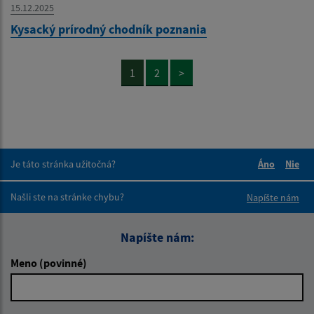
15.12.2025
Kysacký prírodný chodník poznania
1
2
>
Je táto stránka užitočná?
Áno
Nie
Boli tieto 
Boli 
Našli ste na stránke chybu?
Napíšte nám
Napíšte nám:
Meno (povinné)