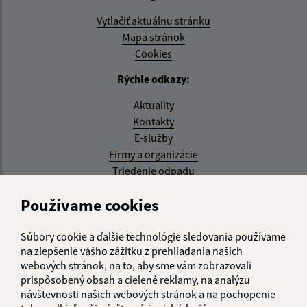
Vytlačiť aktuálnu stránku
Mapa stránok
Cookies
Rýchle odkazy:
Aktuality
Kontakty
E-služby
Firmy a organizácie
Triedenie odpadu
Aktualizované:
Používame cookies
07.08.2026 08:20 hod.
Súbory cookie a ďalšie technológie sledovania používame
RSS
na zlepšenie vášho zážitku z prehliadania našich
webových stránok, na to, aby sme vám zobrazovali
Správca obsahu:
prispôsobený obsah a cielené reklamy, na analýzu
návštevnosti našich webových stránok a na pochopenie
Správca obsahu je Obec Kysak.