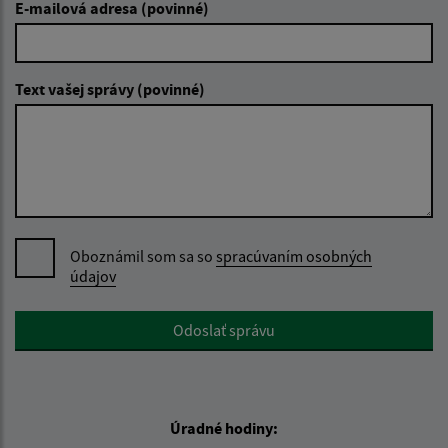
E-mailová adresa (povinné)
Text vašej správy (povinné)
Oboznámil som sa so
spracúvaním osobných
údajov
Google reCaptcha Response
Odoslať správu
Úradné hodiny: