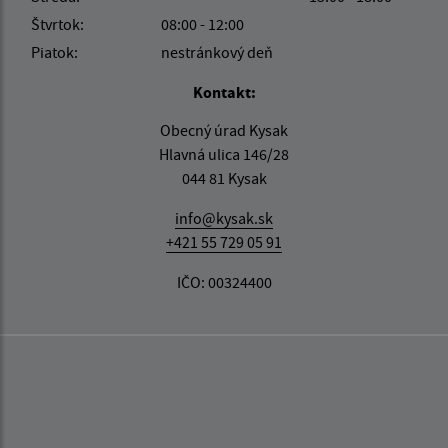
Štvrtok:
08:00 - 12:00
Piatok:
nestránkový deň
Kontakt:
Obecný úrad Kysak
Hlavná ulica 146/28
044 81 Kysak
info@kysak.sk
+421 55 729 05 91
IČO: 00324400