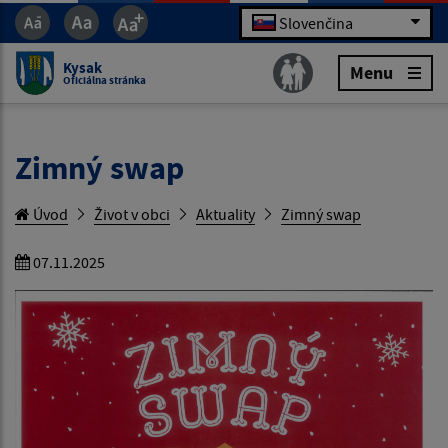
Slovenčina
Kysak
Menu
Oficiálna stránka
Zimný swap
Úvod
Život v obci
Aktuality
Zimný swap
07.11.2025