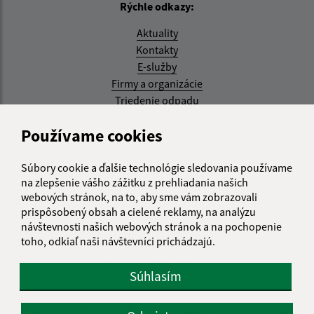
Rýchle odkazy:
Aktuality
Kontakty
E-služby
Firmy a organizácie
Triedenie odpadu
Aktualizované:
Používame cookies
07.08.2026 08:20 hod.
Súbory cookie a ďalšie technológie sledovania používame
RSS
na zlepšenie vášho zážitku z prehliadania našich
webových stránok, na to, aby sme vám zobrazovali
Správca obsahu:
prispôsobený obsah a cielené reklamy, na analýzu
návštevnosti našich webových stránok a na pochopenie
Správca obsahu je Obec Kysak.
toho, odkiaľ naši návštevníci prichádzajú.
Vytvorené v súlade s
Jednotným dizajn manuálom
elektronických služieb.
Súhlasím
web portál
webhosting
webex.digital, s.r.o.
domény