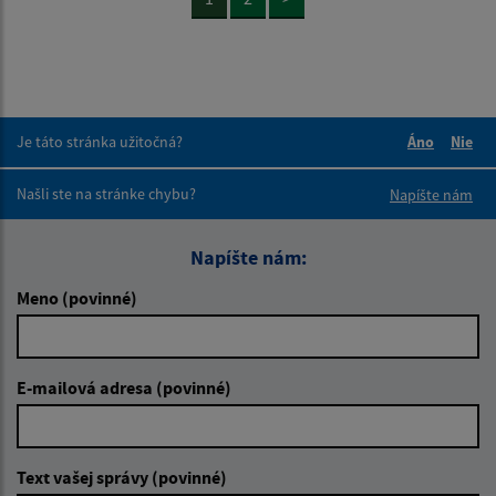
Je táto stránka užitočná?
Áno
Nie
Boli tieto 
Boli 
Našli ste na stránke chybu?
Napíšte nám
Napíšte nám:
Meno (povinné)
E-mailová adresa (povinné)
Text vašej správy (povinné)