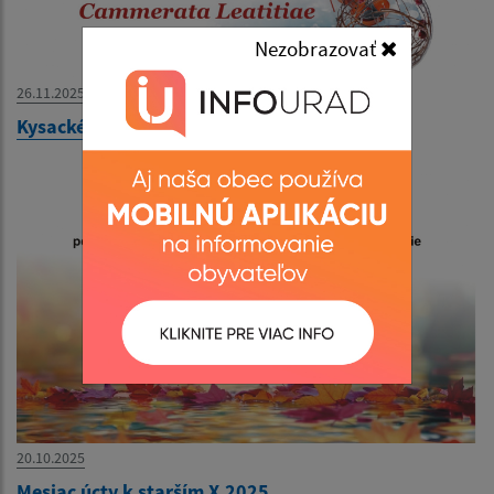
Nezobrazovať
26.11.2025
Kysacké vianočné trhy a adventný koncert
20.10.2025
Mesiac úcty k starším X.2025