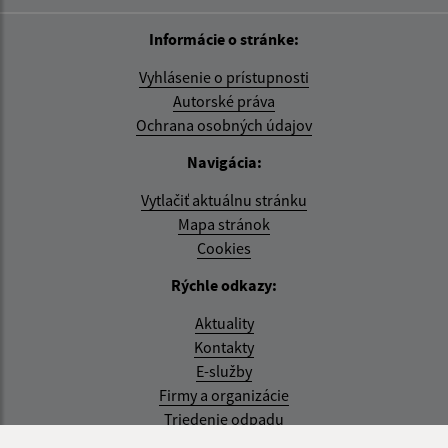
Informácie o stránke:
Vyhlásenie o prístupnosti
Autorské práva
Ochrana osobných údajov
Navigácia:
Vytlačiť aktuálnu stránku
Mapa stránok
Cookies
Rýchle odkazy:
Aktuality
Kontakty
E-služby
Firmy a organizácie
Triedenie odpadu