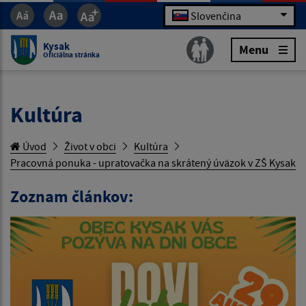
Slovenčina
Kysak
Menu
Oficiálna stránka
Kultúra
Úvod
Život v obci
Kultúra
Pracovná ponuka - upratovačka na skrátený úväzok v ZŠ Kysak
Zoznam článkov: