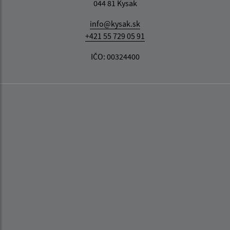
044 81 Kysak
info@kysak.sk
+421 55 729 05 91
IČO: 00324400