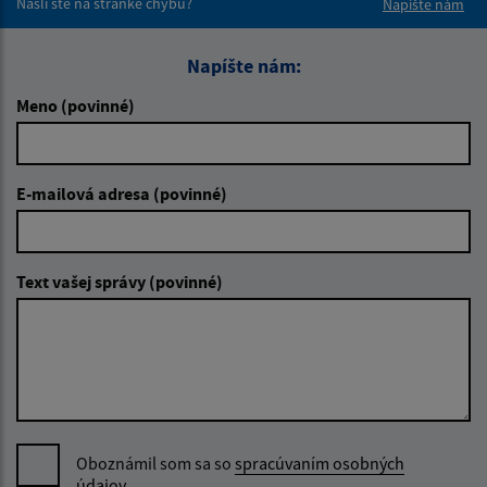
Našli ste na stránke chybu?
Napíšte nám
Napíšte nám:
Meno (povinné)
E-mailová adresa (povinné)
Text vašej správy (povinné)
Oboznámil som sa so
spracúvaním osobných
údajov