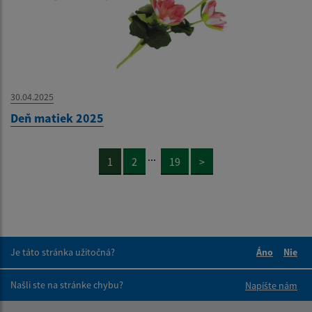
30.04.2025
Deň matiek 2025
...
1
2
19
>
Je táto stránka užitočná?
Áno
Nie
Boli tieto 
Boli 
Našli ste na stránke chybu?
Napíšte nám