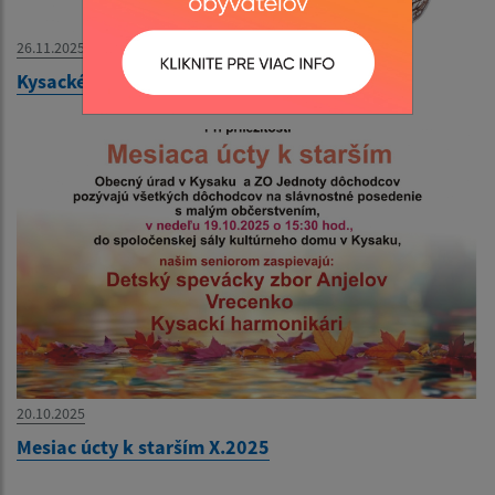
26.11.2025
Kysacké vianočné trhy a adventný koncert
20.10.2025
Mesiac úcty k starším X.2025