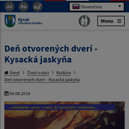
Slovenčina
Kysak
Menu
Oficiálna stránka
Deň otvorených dverí -
Kysacká jaskyňa
Úvod
Život v obci
Kultúra
Deň otvorených dverí - Kysacká jaskyňa
06.06.2016