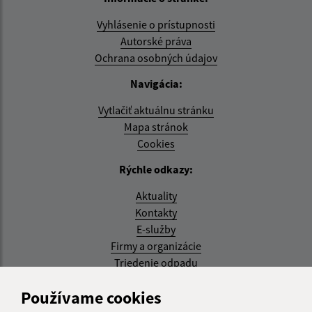
Vyhlásenie o prístupnosti
Autorské práva
Ochrana osobných údajov
Navigácia:
Vytlačiť aktuálnu stránku
Mapa stránok
Cookies
Rýchle odkazy:
Aktuality
Kontakty
E-služby
Firmy a organizácie
Triedenie odpadu
Aktualizované:
Používame cookies