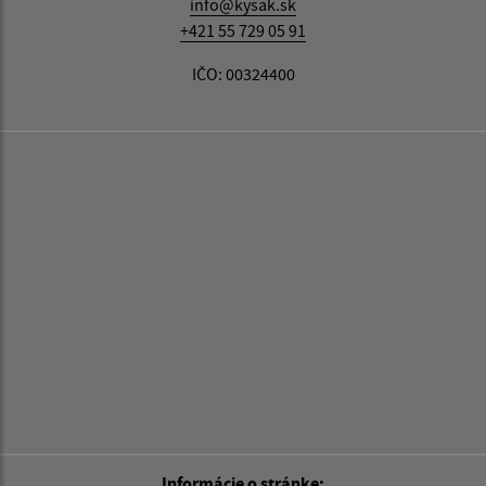
info@kysak.sk
+421 55 729 05 91
IČO: 00324400
Informácie o stránke: