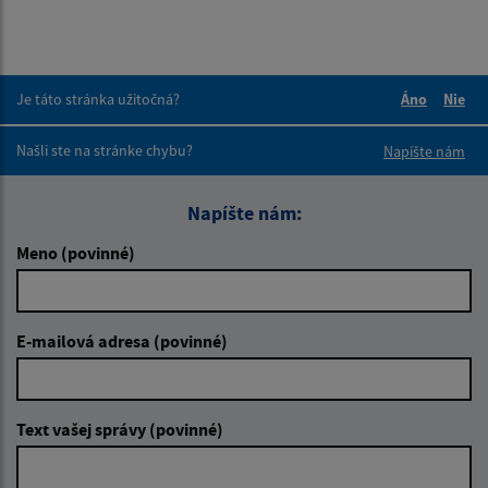
Je táto stránka užitočná?
Áno
Nie
Boli tieto 
Boli 
Našli ste na stránke chybu?
Napíšte nám
Napíšte nám:
Meno (povinné)
E-mailová adresa (povinné)
Text vašej správy (povinné)