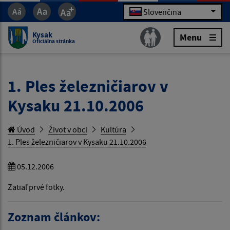
Slovenčina
Kysak
Menu
Oficiálna stránka
1. Ples železničiarov v
Kysaku 21.10.2006
Úvod
Život v obci
Kultúra
1. Ples železničiarov v Kysaku 21.10.2006
05.12.2006
Zatiaľ prvé fotky.
Zoznam článkov: