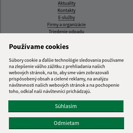
Aktuality
Kontakty
E-služby
Firmy a organizácie
Triedenie odpadu
Aktualizované:
Používame cookies
07.08.2026 08:20 hod.
Súbory cookie a ďalšie technológie sledovania používame
RSS
na zlepšenie vášho zážitku z prehliadania našich
webových stránok, na to, aby sme vám zobrazovali
Správca obsahu:
prispôsobený obsah a cielené reklamy, na analýzu
návštevnosti našich webových stránok a na pochopenie
Správca obsahu je Obec Kysak.
toho, odkiaľ naši návštevníci prichádzajú.
Vytvorené v súlade s
Jednotným dizajn manuálom
elektronických služieb.
Súhlasím
web portál
webhosting
webex.digital, s.r.o.
domény
Odmietam
registrácia domény
spoločnosť webex.digital, s.r.o.