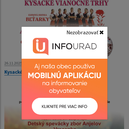
Nezobrazovať
26.11.2025
Kysacké vianočné trhy a adventný koncert