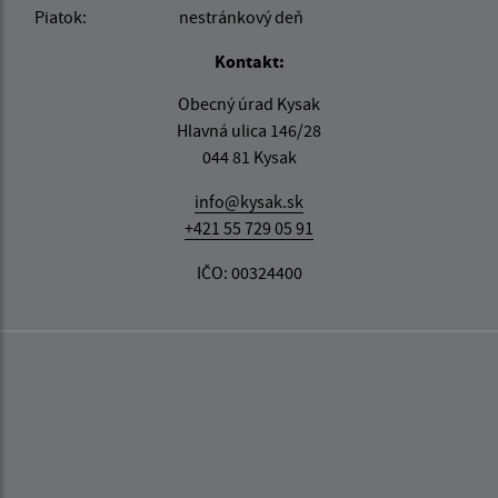
Piatok:
nestránkový deň
Kontakt:
Obecný úrad Kysak
Hlavná ulica 146/28
044 81 Kysak
info@kysak.sk
+421 55 729 05 91
IČO: 00324400