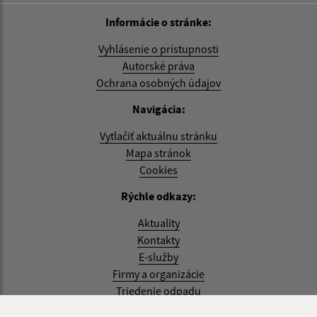
Informácie o stránke:
Vyhlásenie o prístupnosti
Autorské práva
Ochrana osobných údajov
Navigácia:
Vytlačiť aktuálnu stránku
Mapa stránok
Cookies
Rýchle odkazy:
Aktuality
Kontakty
E-služby
Firmy a organizácie
Triedenie odpadu
Aktualizované: