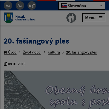
Slovenčina
Kysak
Menu
Oficiálna stránka
20. fašiangový ples
Úvod
Život v obci
Kultúra
20. fašiangový ples
08.01.2015