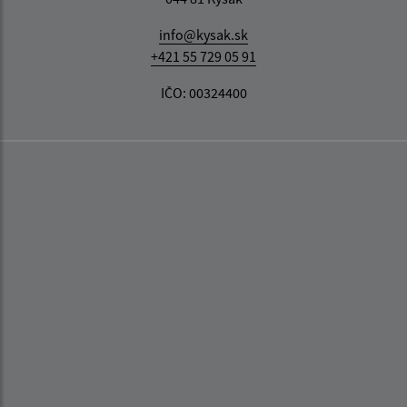
info@kysak.sk
+421 55 729 05 91
IČO: 00324400