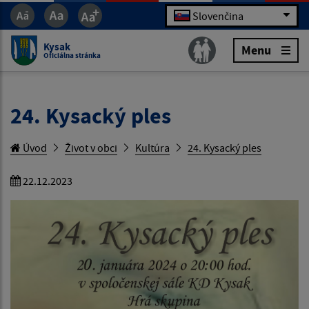
Slovenčina
Kysak
Menu
Oficiálna stránka
24. Kysacký ples
Úvod
Život v obci
Kultúra
24. Kysacký ples
22.12.2023