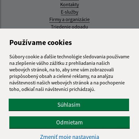
Kontakty
E-služby
Firmy a organizácie
Triedenie odpadu
Aktualizované:
Používame cookies
07.08.2026 08:20 hod.
Súbory cookie a ďalšie technológie sledovania používame
RSS
na zlepšenie vášho zážitku z prehliadania našich
webových stránok, na to, aby sme vám zobrazovali
Správca obsahu:
prispôsobený obsah a cielené reklamy, na analýzu
návštevnosti našich webových stránok a na pochopenie
Správca obsahu je Obec Kysak.
toho, odkiaľ naši návštevníci prichádzajú.
Vytvorené v súlade s
Jednotným dizajn manuálom
elektronických služieb.
Súhlasím
web portál
webhosting
webex.digital, s.r.o.
domény
Odmietam
registrácia domény
spoločnosť webex.digital, s.r.o.
Zmeniť moje nastavenia
Technický prevádzkovateľ: