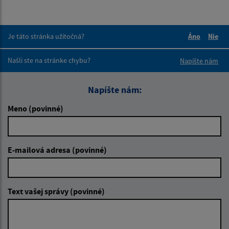
Je táto stránka užitočná?
Áno
Nie
Boli tieto 
Boli 
Našli ste na stránke chybu?
Napíšte nám
Napíšte nám:
Meno (povinné)
E-mailová adresa (povinné)
Text vašej správy (povinné)