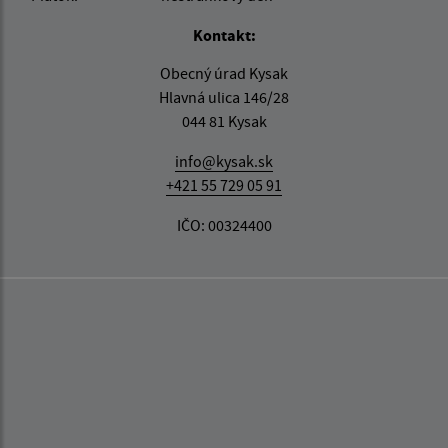
Kontakt:
Obecný úrad Kysak
Hlavná ulica 146/28
044 81 Kysak
info@kysak.sk
+421 55 729 05 91
IČO: 00324400