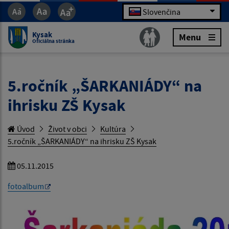
Slovenčina
Kysak
Menu
Oficiálna stránka
5.ročník „ŠARKANIÁDY“ na
ihrisku ZŠ Kysak
Úvod
Život v obci
Kultúra
5.ročník „ŠARKANIÁDY“ na ihrisku ZŠ Kysak
05.11.2015
fotoalbum