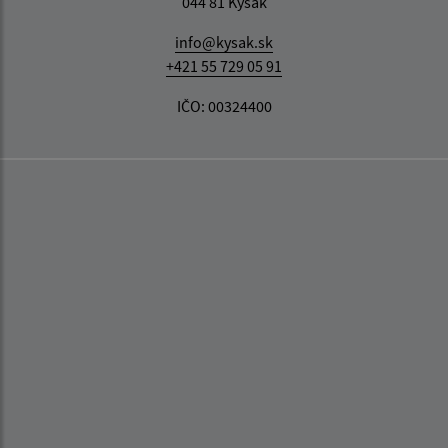
044 81 Kysak
info@kysak.sk
+421 55 729 05 91
IČO: 00324400