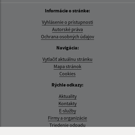
Informácie o stránke:
Vyhlásenie o prístupnosti
Autorské práva
Ochrana osobných údajov
Navigácia:
Vytlačiť aktuálnu stránku
Mapa stránok
Cookies
Rýchle odkazy:
Aktuality
Kontakty
E-služby
Firmy a organizácie
Triedenie odpadu