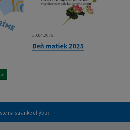
30.04.2025
Deň matiek 2025
>
 ste na stránke chybu?
vás užitočné?
e pre vás užitočné?