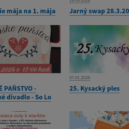
ie mája na 1. mája
Jarný swap 28.3.2
07.01.2026
 PAŇSTVO -
25. Kysacký ples
é divadlo - So Lo