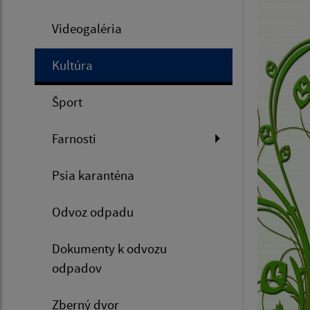
Videogaléria
Kultúra
Šport
Farnosti
Psia karanténa
Odvoz odpadu
Dokumenty k odvozu
odpadov
Zberný dvor