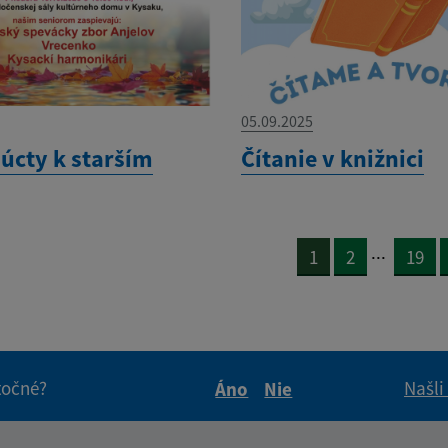
05.09.2025
 úcty k starším
Čítanie v knižnici
...
1
2
19
itočné?
Našli
Áno
Nie
Boli tieto informácie pre 
Boli tieto informáci