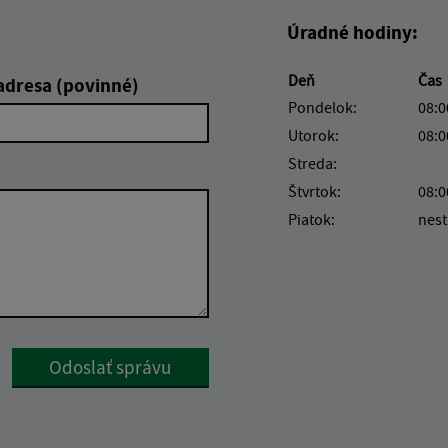
Úradné hodiny:
Deň
Čas
adresa (povinné)
Pondelok:
08:0
Utorok:
08:0
Streda:
Štvrtok:
08:0
Piatok:
nest
Google reCaptcha Response
Odoslať správu