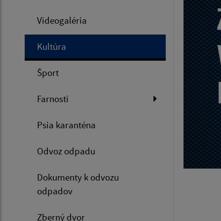
Videogaléria
Kultúra
Šport
Farnosti
Psia karanténa
Odvoz odpadu
Dokumenty k odvozu
odpadov
Zberný dvor