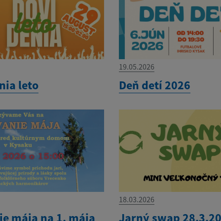
19.05.2026
nia leto
Deň detí 2026
18.03.2026
ie mája na 1. mája
Jarný swap 28.3.2