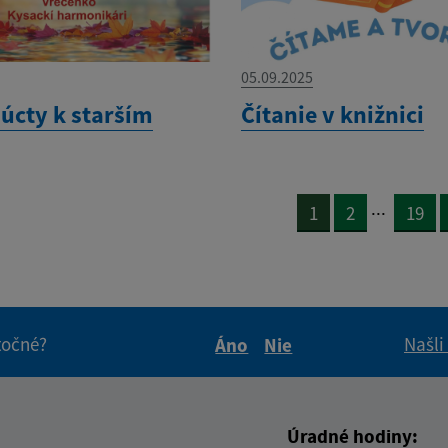
05.09.2025
 úcty k starším
Čítanie v knižnici
...
1
2
19
itočné?
Našli
Áno
Nie
Boli tieto informácie pre 
Boli tieto informáci
Úradné hodiny: