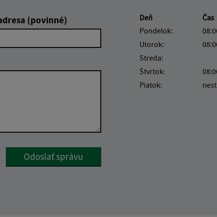
Deň
Čas
adresa (povinné)
Pondelok:
08:0
Utorok:
08:0
Streda:
Štvrtok:
08:0
Piatok:
nest
Google reCaptcha Response
Odoslať správu