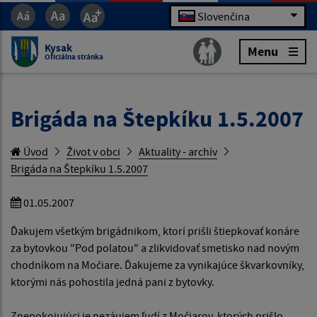
Slovenčina
Kysak
Menu
Oficiálna stránka
Brigáda na Štepkíku 1.5.2007
Úvod
Život v obci
Aktuality - archív
Brigáda na Štepkíku 1.5.2007
01.05.2007
Ďakujem všetkým brigádnikom, ktorí prišli štiepkovať konáre
za bytovkou "Pod polatou" a zlikvidovať smetisko nad novým
chodníkom na Močiare. Ďakujeme za vynikajúce škvarkovníky,
ktorými nás pohostila jedná pani z bytovky.
Znepokojujúci je nezáujem ľudí z Močiarov, ktorých prišlo