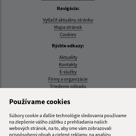
Navigácia:
Vytlačiť aktuálnu stránku
Mapa stránok
Cookies
Rýchle odkazy:
Aktuality
Kontakty
E-služby
Firmy a organizácie
Triedenie odpadu
Aktualizované:
Používame cookies
07.08.2026 08:20 hod.
Súbory cookie a ďalšie technológie sledovania používame
RSS
na zlepšenie vášho zážitku z prehliadania našich
webových stránok, na to, aby sme vám zobrazovali
Správca obsahu:
prispôsobený obsah a cielené reklamy, na analýzu