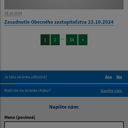
18.10.2024
Zasadnutie Obecného zastupiteľstva 23.10.2024
...
1
2
34
>
Je táto stránka užitočná?
Áno
Nie
Boli tieto 
Boli 
Našli ste na stránke chybu?
Napíšte nám
Napíšte nám:
Meno (povinné)