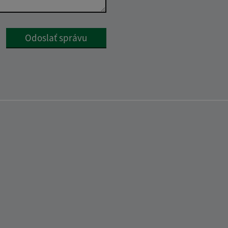
Google reCaptcha Response
Odoslať správu