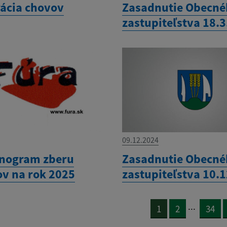
rácia chovov
Zasadnutie Obecn
zastupiteľstva 18.
09.12.2024
nogram zberu
Zasadnutie Obecn
v na rok 2025
zastupiteľstva 10.
...
1
2
34