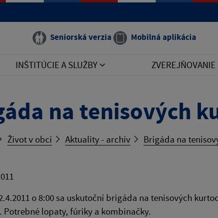
Seniorská verzia
Mobilná aplikácia
INŠTITÚCIE A SLUŽBY
ZVEREJŇOVANIE
gáda na tenisových k
Život v obci
Aktuality - archív
Brigáda na tenisov
2011
2.4.2011 o 8:00 sa uskutoční brigáda na tenisových kurto
. Potrebné lopaty, fúriky a kombinačky.