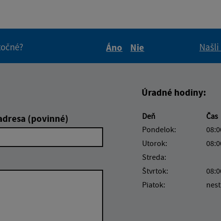
itočné?
Našli
Áno
Nie
Boli tieto informácie pre 
Boli tieto informáci
Úradné hodiny:
Deň
Čas
adresa (povinné)
Pondelok:
08:0
Utorok:
08:0
Streda:
Štvrtok:
08:0
Piatok:
nest