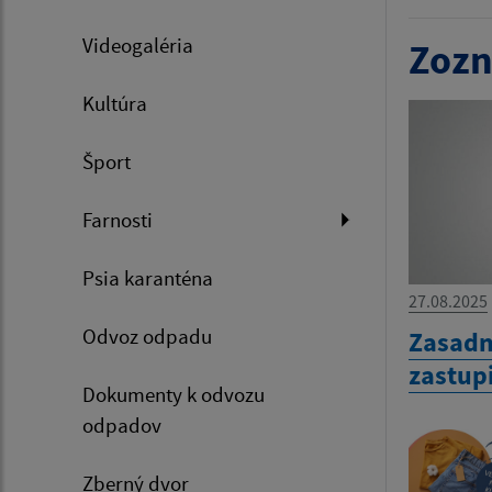
Videogaléria
Zozn
Kultúra
Šport
Farnosti
Psia karanténa
27.08.2025
Odvoz odpadu
Zasadn
zastup
Dokumenty k odvozu
odpadov
Zberný dvor