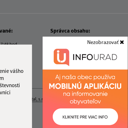
ované:
Správca obsahu:
Nezobrazovať
17:48 hod.
Správca obsahu je Obec Kysak.
Vytvorené v súlade s
Jednotným
dizajn manuálom elektronických
služieb.
enie vášho
ám
števnosti
vníci
nosť webex.digital, s.r.o.