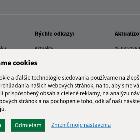
Rýchle odkazy:
Aktualiz
nku
Aktuality
05.08.2026 
Kontakty
RSS
ame cookies
E-služby
Firmy a organizácie
okie a ďalšie technológie sledovania používame na zlepš
Triedenie odpadu
 prehliadania našich webových stránok, na to, aby sme v
li prispôsobený obsah a cielené reklamy, na analýzu náv
bových stránok a na pochopenie toho, odkiaľ naši návšte
jú.
webex.digital, s.r.o.
domény
registrácia domény
spoloč
Technický prevádzkovateľ:
Zmeniť moje nastavenia
m
Odmietam