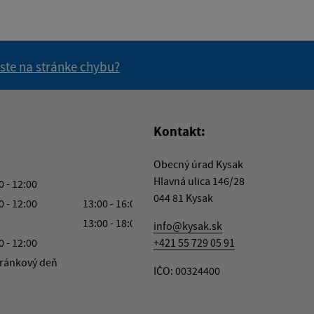
 ste na stránke chybu?
vás užitočné?
e pre vás užitočné?
Kontakt:
Obecný úrad Kysak
Hlavná ulica 146/28
0 - 12:00
044 81 Kysak
0 - 12:00
13:00 - 16:00
13:00 - 18:00
info@kysak.sk
0 - 12:00
+421 55 729 05 91
ránkový deň
IČO: 00324400