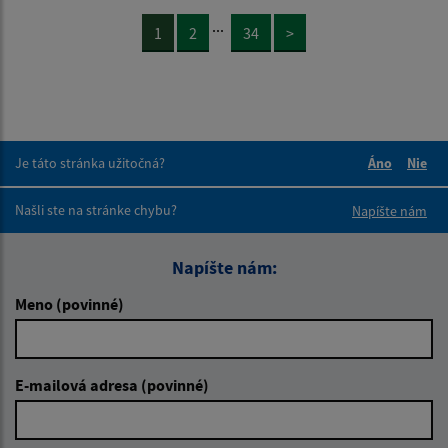
...
1
2
34
>
Je táto stránka užitočná?
Áno
Nie
Boli tieto 
Boli 
Našli ste na stránke chybu?
Napíšte nám
Napíšte nám:
Meno (povinné)
E-mailová adresa (povinné)