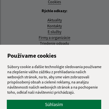
Cookies
Rýchle odkazy:
Aktuality
Kontakty
E-služby
Firmy a organizácie
Triedenie odpadu
Aktualizované:
Používame cookies
07.08.2026 08:20 hod.
Súbory cookie a ďalšie technológie sledovania používame
RSS
na zlepšenie vášho zážitku z prehliadania našich
webových stránok, na to, aby sme vám zobrazovali
Správca obsahu:
prispôsobený obsah a cielené reklamy, na analýzu
návštevnosti našich webových stránok a na pochopenie
Správca obsahu je Obec Kysak.
toho, odkiaľ naši návštevníci prichádzajú.
Vytvorené v súlade s
Jednotným dizajn manuálom
elektronických služieb.
Súhlasím