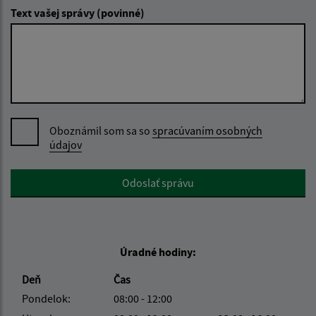
Text vašej správy (povinné)
Oboznámil som sa so
spracúvaním osobných
údajov
Google reCaptcha Response
Odoslať správu
Úradné hodiny:
Deň
Čas
Pondelok:
08:00 - 12:00