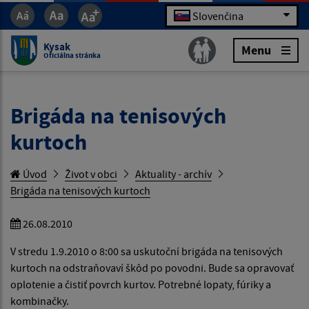
Slovenčina
Kysak
Menu
Oficiálna stránka
Brigáda na tenisových
kurtoch
Úvod
Život v obci
Aktuality - archív
Brigáda na tenisových kurtoch
26.08.2010
V stredu 1.9.2010 o 8:00 sa uskutoční brigáda na tenisových
kurtoch na odstraňovaví škôd po povodni. Bude sa opravovať
oplotenie a čistiť povrch kurtov. Potrebné lopaty, fúriky a
kombinačky.