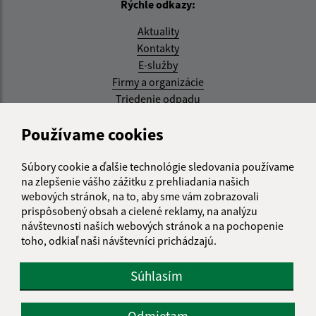
Rýchle odkazy:
Aktuality
Kontakty
E-služby
Firmy a organizácie
Triedenie odpadu
Aktualizované:
Používame cookies
05.08.2026 17:48 hod.
Súbory cookie a ďalšie technológie sledovania používame
RSS
na zlepšenie vášho zážitku z prehliadania našich
webových stránok, na to, aby sme vám zobrazovali
Správca obsahu:
prispôsobený obsah a cielené reklamy, na analýzu
návštevnosti našich webových stránok a na pochopenie
Správca obsahu je Obec Kysak.
toho, odkiaľ naši návštevníci prichádzajú.
Vytvorené v súlade s
Jednotným dizajn manuálom
elektronických služieb.
Súhlasím
web portál
webhosting
webex.digital, s.r.o.
domény
Odmietam