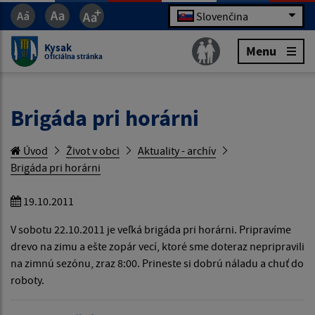
Slovenčina
Kysak
Menu
Oficiálna stránka
Brigáda pri horárni
Úvod
Život v obci
Aktuality - archív
Brigáda pri horárni
19.10.2011
V sobotu 22.10.2011 je veľká brigáda pri horárni. Pripravíme
drevo na zimu a ešte zopár vecí, ktoré sme doteraz nepripravili
na zimnú sezónu, zraz 8:00. Prineste si dobrú náladu a chuť do
roboty.