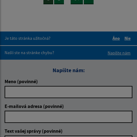
Je táto stránka užitočná?
Áno
Nie
Boli tieto 
Boli 
Našli ste na stránke chybu?
Napíšte nám
Napíšte nám:
Meno (povinné)
E-mailová adresa (povinné)
Text vašej správy (povinné)