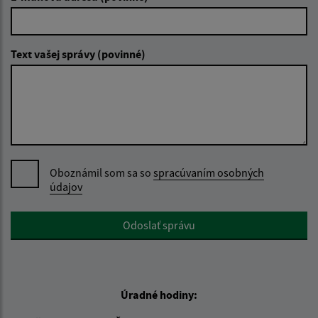
Text vašej správy (povinné)
Oboznámil som sa so
spracúvaním osobných
údajov
Google reCaptcha Response
Odoslať správu
Úradné hodiny: