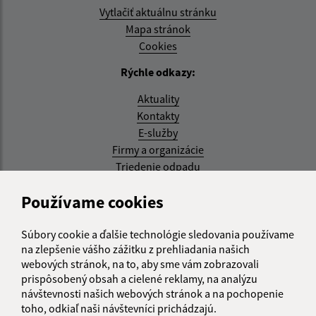
Vytlačiť aktuálnu stránku
Mapa stránok
Cookies
Rýchle odkazy:
Aktuality
Kontakty
E-služby
Firmy a organizácie
Triedenie odpadu
Aktualizované:
Používame cookies
07.08.2026 08:20 hod.
Súbory cookie a ďalšie technológie sledovania používame
RSS
na zlepšenie vášho zážitku z prehliadania našich
webových stránok, na to, aby sme vám zobrazovali
Správca obsahu:
prispôsobený obsah a cielené reklamy, na analýzu
návštevnosti našich webových stránok a na pochopenie
Správca obsahu je Obec Kysak.
toho, odkiaľ naši návštevníci prichádzajú.