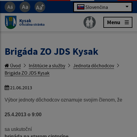
Slovenčina
Kysak
Menu
Oficiálna stránka
Brigáda ZO JDS Kysak
Úvod
Inštitúcie a služby
Jednota dôchodcov
Brigáda ZO JDS Kysak
21.06.2013
Výbor jednoty dôchodcov oznamuje svojim členom, že
25.4.2013 o 9:00
sa uskutoční
brigáda na starom cintoríne