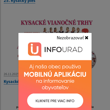
25. Kysacký ples
Nezobrazovať
26.11.2025
Kysacké vianočné trhy a adventný koncert