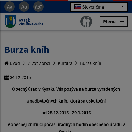
Slovenčina
Kysak
Menu
Oficiálna stránka
Burza kníh
Úvod
Život v obci
Kultúra
Burza kníh
04.12.2015
Obecný úrad v Kysaku Vás pozýva na burzu vyradených
a nadbyto
čných kníh, ktorá sa uskutoční
od 28.12.2015 - 29.1.2016
v obecnej knižnici po
čas úradných hodín obecného úradu v
Kysaku.