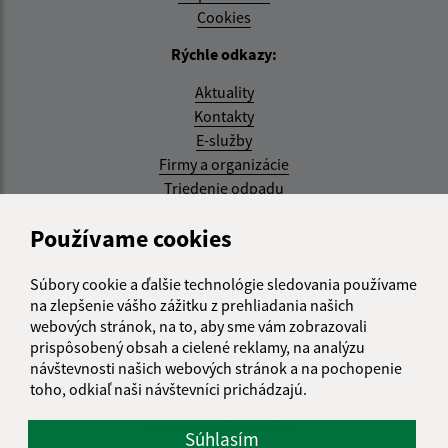
Cookies
Rýchle odkazy:
Aktuality
Kontakty
E-služby
Firmy a organizácie
Triedenie odpadu
Aktualizované:
Používame cookies
05.08.2026 17:48 hod.
Súbory cookie a ďalšie technológie sledovania používame
RSS
na zlepšenie vášho zážitku z prehliadania našich
webových stránok, na to, aby sme vám zobrazovali
Správca obsahu:
prispôsobený obsah a cielené reklamy, na analýzu
návštevnosti našich webových stránok a na pochopenie
Správca obsahu je Obec Kysak.
toho, odkiaľ naši návštevníci prichádzajú.
Vytvorené v súlade s
Jednotným dizajn manuálom
elektronických služieb.
Súhlasím