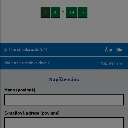
...
1
2
19
>
Je táto stránka užitočná?
Áno
Nie
Boli tieto 
Boli 
Našli ste na stránke chybu?
Napíšte nám
Napíšte nám:
Meno (povinné)
E-mailová adresa (povinné)