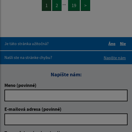
...
1
2
19
>
Je táto stránka užitočná?
Áno
Nie
Boli tieto 
Boli 
Našli ste na stránke chybu?
Napíšte nám
Napíšte nám:
Meno (povinné)
E-mailová adresa (povinné)