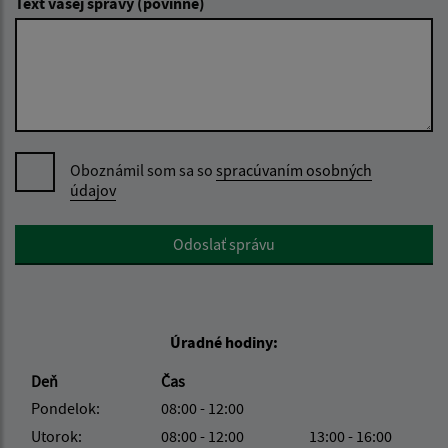
Text vašej správy (povinné)
Oboznámil som sa so
spracúvaním osobných
údajov
Google reCaptcha Response
Odoslať správu
Úradné hodiny:
Deň
Čas
Pondelok:
08:00 - 12:00
Utorok:
08:00 - 12:00
13:00 - 16:00