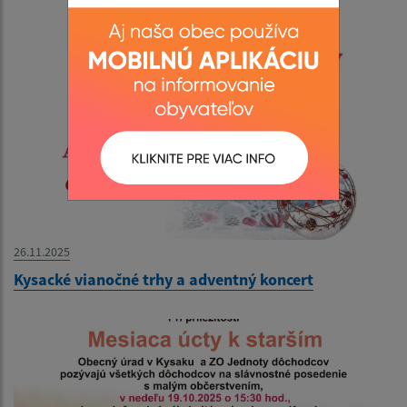
26.11.2025
Kysacké vianočné trhy a adventný koncert