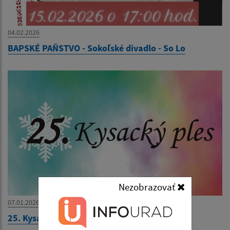
04.02.2026
BAPSKÉ PAŇSTVO - Sokoľské divadlo - So Lo
Nezobrazovať
07.01.2026
25. Kysacký ples