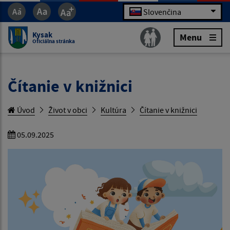
Slovenčina
Kysak
Menu
Oficiálna stránka
Čítanie v knižnici
Úvod
Život v obci
Kultúra
Čítanie v knižnici
05.09.2025