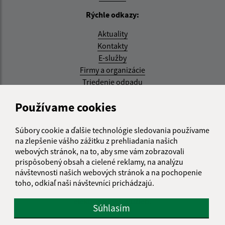
Rýchle odkazy:
Aktuality
Kontakty
E-služby
Firmy a organizácie
Triedenie odpadu
Aktualizované:
Používame cookies
07.08.2026 08:20 hod.
Súbory cookie a ďalšie technológie sledovania používame
RSS
na zlepšenie vášho zážitku z prehliadania našich
webových stránok, na to, aby sme vám zobrazovali
Správca obsahu:
prispôsobený obsah a cielené reklamy, na analýzu
návštevnosti našich webových stránok a na pochopenie
Správca obsahu je Obec Kysak.
toho, odkiaľ naši návštevníci prichádzajú.
Vytvorené v súlade s
Jednotným dizajn manuálom
elektronických služieb.
Súhlasím