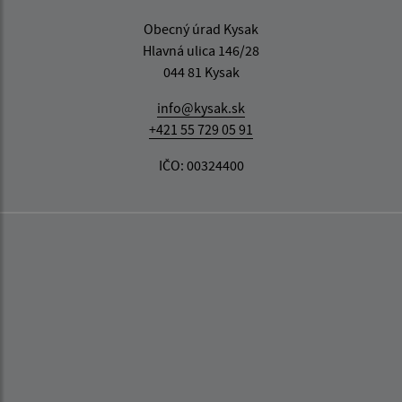
Obecný úrad Kysak
Hlavná ulica 146/28
044 81 Kysak
info@kysak.sk
+421 55 729 05 91
IČO: 00324400