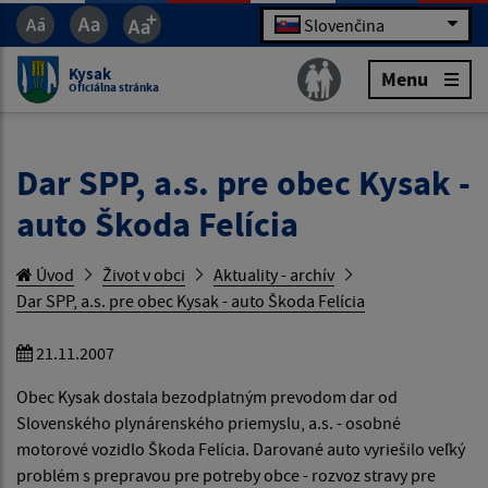
Slovenčina
Kysak
Menu
Oficiálna stránka
Dar SPP, a.s. pre obec Kysak -
auto Škoda Felícia
Úvod
Život v obci
Aktuality - archív
Dar SPP, a.s. pre obec Kysak - auto Škoda Felícia
21.11.2007
Obec Kysak dostala bezodplatným prevodom dar od
Slovenského plynárenského priemyslu, a.s. - osobné
motorové vozidlo Škoda Felícia. Darované auto vyriešilo veľký
problém s prepravou pre potreby obce - rozvoz stravy pre