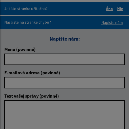
Je táto stránka užitočná?
Áno
Nie
Boli tieto 
Boli 
Našli ste na stránke chybu?
Napíšte nám
Napíšte nám:
Meno (povinné)
E-mailová adresa (povinné)
Text vašej správy (povinné)