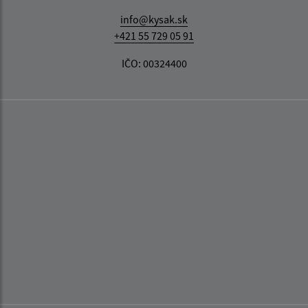
info@kysak.sk
+421 55 729 05 91
IČO: 00324400