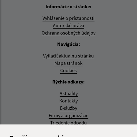
Informácie o stránke:
Vyhlásenie o prístupnosti
Autorské práva
Ochrana osobných údajov
Navigácia:
Vytlačiť aktuálnu stránku
Mapa stránok
Cookies
Rýchle odkazy:
Aktuality
Kontakty
E-služby
Firmy a organizácie
Triedenie odpadu
Aktualizované: