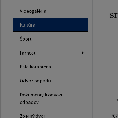
Videogaléria
Kultúra
Šport
Farnosti
Psia karanténa
Odvoz odpadu
Dokumenty k odvozu
odpadov
Zberný dvor