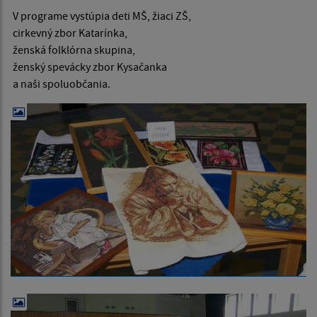
V programe vystúpia deti MŠ, žiaci ZŠ,
cirkevný zbor Katarínka,
ženská folklórna skupina,
ženský spevácky zbor Kysačanka
a naši spoluobčania.