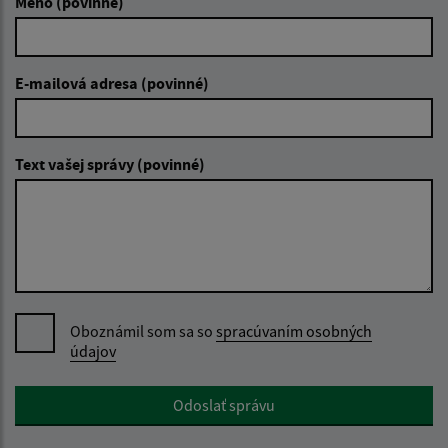
Meno (povinné)
E-mailová adresa (povinné)
Text vašej správy (povinné)
Oboznámil som sa so
spracúvaním osobných
údajov
Google reCaptcha Response
Odoslať správu