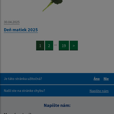
30.04.2025
Deň matiek 2025
...
1
2
19
>
Je táto stránka užitočná?
Áno
Nie
Boli tieto 
Boli 
Našli ste na stránke chybu?
Napíšte nám
Napíšte nám: