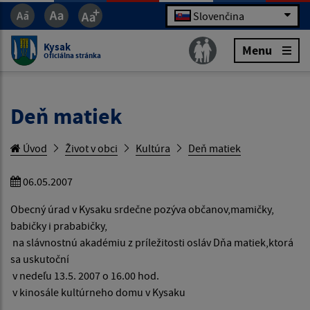
Slovenčina
Kysak
Menu
Oficiálna stránka
Deň matiek
Úvod
Život v obci
Kultúra
Deň matiek
06.05.2007
Obecný úrad v Kysaku srdečne pozýva občanov,mamičky,
babičky i prababičky,
na slávnostnú akadémiu z príležitosti osláv Dňa matiek,ktorá
sa uskutoční
v nedeľu 13.5. 2007 o 16.00 hod.
v kinosále kultúrneho domu v Kysaku