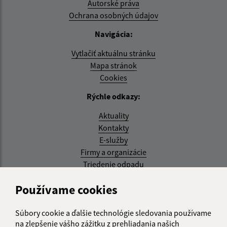
Autorské práva
Ochrana osobných údajov
Navigácia:
Vytlačiť aktuálnu stránku
Mapa stránok
Cookies
Rýchle odkazy:
Aktuality
Kontakty
E-služby
Firmy a organizácie
Triedenie odpadu
Aktualizované:
Používame cookies
07.08.2026 08:20 hod.
Súbory cookie a ďalšie technológie sledovania používame
RSS
na zlepšenie vášho zážitku z prehliadania našich