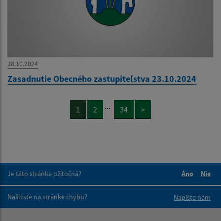
18.10.2024
Zasadnutie Obecného zastupiteľstva 23.10.2024
...
1
2
34
>
Je táto stránka užitočná?
Áno
Nie
Boli tieto 
Boli 
Našli ste na stránke chybu?
Napíšte nám