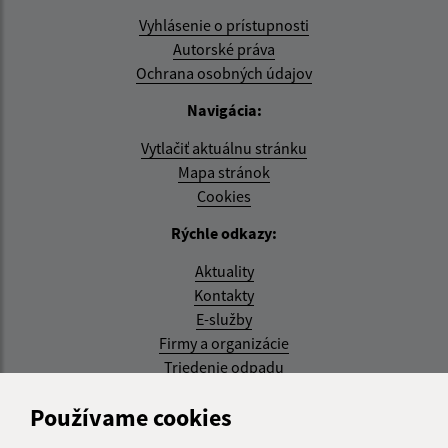
Vyhlásenie o prístupnosti
Autorské práva
Ochrana osobných údajov
Navigácia:
Vytlačiť aktuálnu stránku
Mapa stránok
Cookies
Rýchle odkazy:
Aktuality
Kontakty
E-služby
Firmy a organizácie
Triedenie odpadu
Aktualizované:
Používame cookies
07.08.2026 08:20 hod.