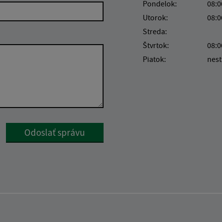
Pondelok:
08:0
Utorok:
08:0
Streda:
Štvrtok:
08:0
Piatok:
nest
Google reCaptcha Response
Odoslať správu