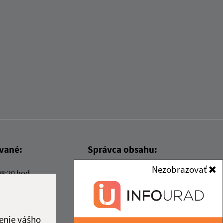
ované:
Správca obsahu:
Nezobrazovať
08:20 hod.
Správca obsahu je Obec Kysak.
Vytvorené v súlade s
Jednotným
dizajn manuálom elektronických
služieb.
enie vášho