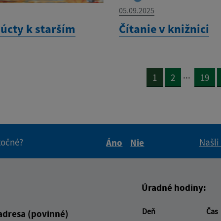
05.09.2025
 úcty k starším
Čítanie v knižnici
...
1
2
19
itočné?
Našli
Áno
Nie
Boli tieto informácie pre 
Boli tieto informáci
Úradné hodiny:
Deň
Čas
adresa (povinné)