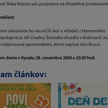
tosti Roka kňazov vás pozývame na divadelné predstaven
mediant
ím saleziánov ho nacvičili deti a mládež z Humenného.
polupráca: šéf činohry Štátneho divadla v Košiciach Jo
e inšpirované spomienkami, ktoré napísal don Bosco.
om dome v Kysaku 28. novembra 2009 o 15:00 hod..
am článkov: