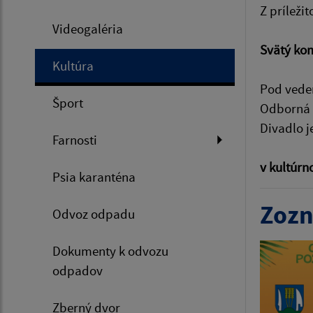
Z príleži
Videogaléria
Svätý ko
Kultúra
Pod veden
Šport
Odborná s
Divadlo j
Farnosti
v kultúrn
Psia karanténa
Zozn
Odvoz odpadu
Dokumenty k odvozu
odpadov
Zberný dvor