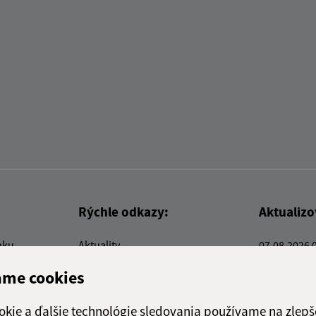
Rýchle odkazy:
Aktualiz
nku
Aktuality
07.08.2026 
Kontakty
RSS
ame cookies
E-služby
Firmy a organizácie
okie a ďalšie technológie sledovania používame na zlepš
Triedenie odpadu