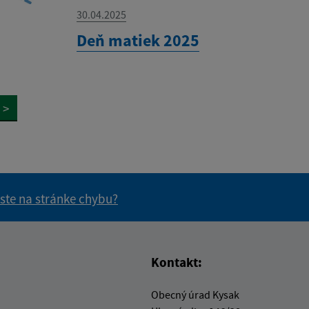
30.04.2025
Deň matiek 2025
>
 ste na stránke chybu?
vás užitočné?
e pre vás užitočné?
Kontakt:
Obecný úrad Kysak