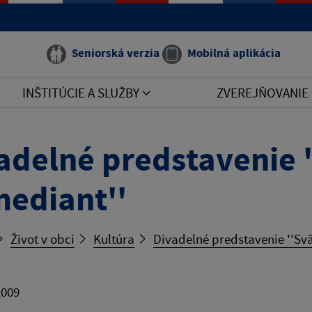
Seniorská verzia
Mobilná aplikácia
INŠTITÚCIE A SLUŽBY
ZVEREJŇOVANIE
adelné predstavenie 
ediant''
Život v obci
Kultúra
Divadelné predstavenie ''Sv
2009