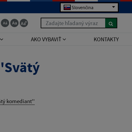
Slovenčina
Zadajte hľadaný výraz
AKO VYBAVIŤ
KONTAKTY
''Svätý
ätý komediant''