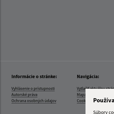
Informácie o stránke:
Navigácia:
Vyhlásenie o prístupnosti
Vytlačiť aktuálnu strá
Autorské práva
Mapa stránok
Použív
Ochrana osobných údajov
Cookies
Súbory co