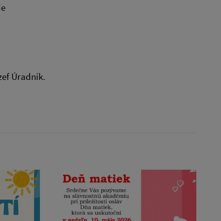
ie
zef Úradník.