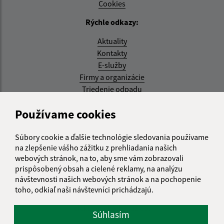
Cookies
Rýchle odkazy:
Aktuality
Kontakty
E-služby
Firmy a organizácie
Triedenie odpadu
Aktualizované:
Používame cookies
07.08.2026 08:20 hod.
Súbory cookie a ďalšie technológie sledovania používame
RSS
na zlepšenie vášho zážitku z prehliadania našich
webových stránok, na to, aby sme vám zobrazovali
Správca obsahu:
prispôsobený obsah a cielené reklamy, na analýzu
návštevnosti našich webových stránok a na pochopenie
Správca obsahu je Obec Kysak.
toho, odkiaľ naši návštevníci prichádzajú.
Vytvorené v súlade s
Jednotným dizajn manuálom
elektronických služieb.
Súhlasím