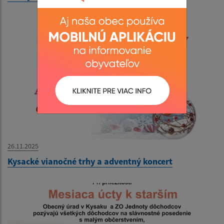
26.11.2025
Kysacké vianočné trhy a adventný koncert