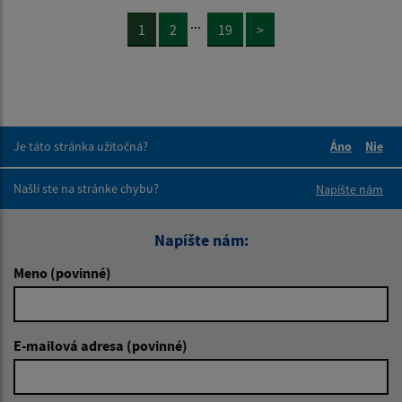
...
1
2
19
>
Je táto stránka užitočná?
Áno
Nie
Boli tieto 
Boli 
Našli ste na stránke chybu?
Napíšte nám
Napíšte nám:
Meno (povinné)
E-mailová adresa (povinné)