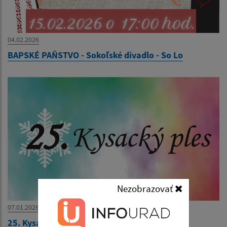
04.02.2026
BAPSKÉ PAŇSTVO - Sokoľské divadlo - So Lo
Nezobrazovať
07.01.2026
25. Kysacký ples