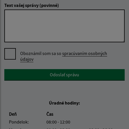
Text vašej správy (povinné)
Oboznámil som sa so
spracúvaním osobných
údajov
Google reCaptcha Response
Odoslať správu
Úradné hodiny:
Deň
Čas
Pondelok:
08:00 - 12:00