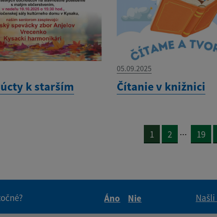
05.09.2025
 úcty k starším
Čítanie v knižnici
...
1
2
19
itočné?
Našli
Áno
Nie
Boli tieto informácie pre 
Boli tieto informáci