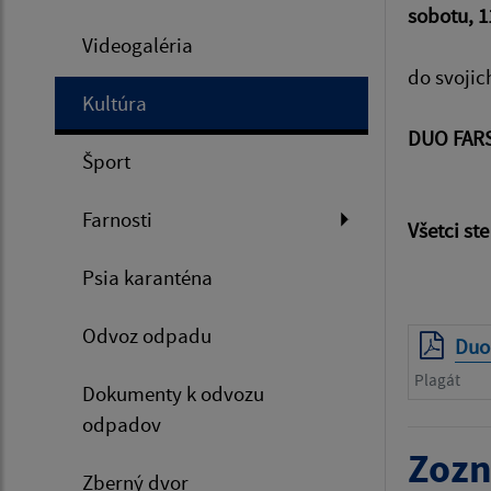
sobotu, 1
Videogaléria
do svojic
Kultúra
DUO FAR
Šport
Farnosti
Všetci ste
Psia karanténa
Odvoz odpadu
Duo
Plagát
Dokumenty k odvozu
odpadov
Zozn
Zberný dvor