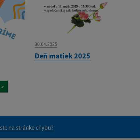
30.04.2025
Deň matiek 2025
>
 ste na stránke chybu?
vás užitočné?
e pre vás užitočné?