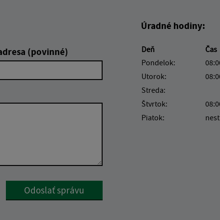
Úradné hodiny:
Deň
Čas
adresa (povinné)
Pondelok:
08:0
Utorok:
08:0
Streda:
Štvrtok:
08:0
Piatok:
nest
Google reCaptcha Response
Odoslať správu