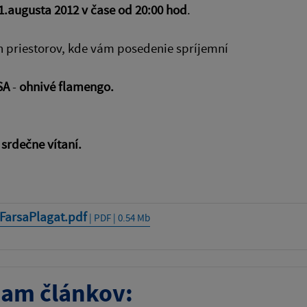
1.augusta 2012 v čase od 20:00 hod
.
h priestorov, kde vám posedenie spríjemní
SA
-
ohnivé flamengo.
 srdečne vítaní.
FarsaPlagat.pdf
| PDF | 0.54 Mb
am článkov: