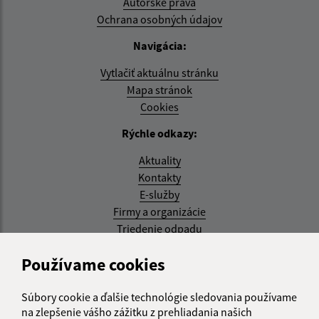
Autorské práva
Ochrana osobných údajov
Navigácia:
Vytlačiť aktuálnu stránku
Mapa stránok
Cookies
Rýchle odkazy:
Aktuality
Kontakty
E-služby
Firmy a organizácie
Triedenie odpadu
Aktualizované:
Používame cookies
07.08.2026 08:20 hod.
Súbory cookie a ďalšie technológie sledovania používame
RSS
na zlepšenie vášho zážitku z prehliadania našich