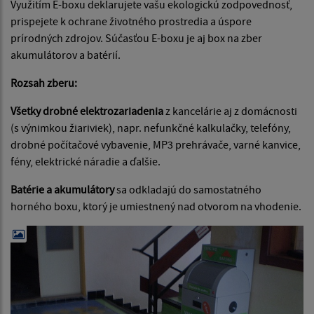
Využitím E-boxu deklarujete vašu ekologickú zodpovednosť,
prispejete k ochrane životného prostredia a úspore
prírodných zdrojov. Súčasťou E-boxu je aj box na zber
akumulátorov a batérií.
Rozsah zberu:
Všetky drobné elektrozariadenia
z kancelárie aj z domácnosti
(s výnimkou žiariviek), napr. nefunkčné kalkulačky, telefóny,
drobné počítačové vybavenie, MP3 prehrávače, varné kanvice,
fény, elektrické náradie a ďalšie.
Batérie a akumulátory
sa odkladajú do samostatného
horného boxu, ktorý je umiestnený nad otvorom na vhodenie.