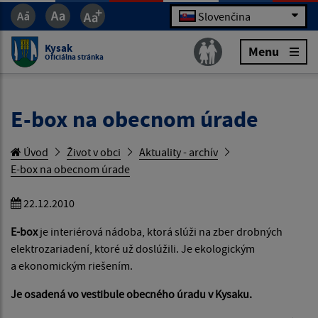
Slovenčina
Kysak
Menu
Oficiálna stránka
E-box na obecnom úrade
Úvod
Život v obci
Aktuality - archív
E-box na obecnom úrade
22.12.2010
E-box
je interiérová nádoba, ktorá slúži na zber drobných
elektrozariadení, ktoré už doslúžili. Je ekologickým
a ekonomickým riešením.
Je osadená vo vestibule obecného úradu v Kysaku.