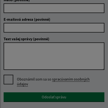
E-mailová adresa (povinné)
Text vašej správy (povinné)
Oboznámil som sa so
spracúvaním osobných
údajov
Google reCaptcha Response
Odoslať správu