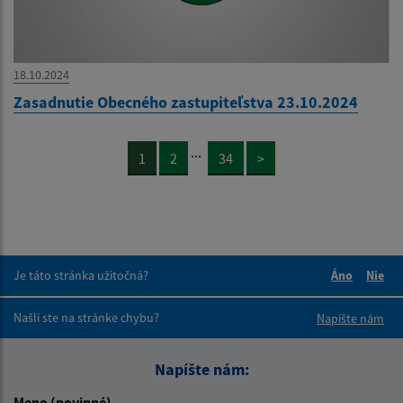
18.10.2024
Zasadnutie Obecného zastupiteľstva 23.10.2024
...
1
2
34
>
Je táto stránka užitočná?
Áno
Nie
Boli tieto 
Boli 
Našli ste na stránke chybu?
Napíšte nám
Napíšte nám:
Meno (povinné)