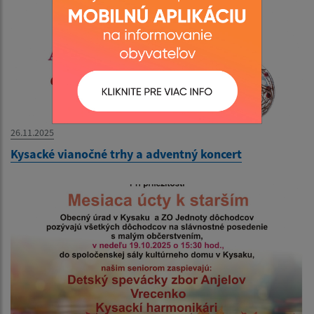
26.11.2025
Kysacké vianočné trhy a adventný koncert