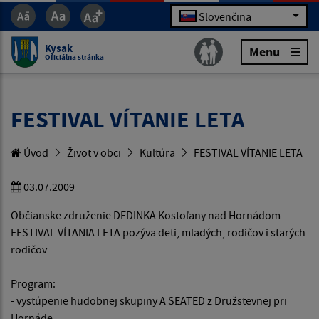
Slovenčina
Kysak
Menu
Oficiálna stránka
FESTIVAL VÍTANIE LETA
Úvod
Život v obci
Kultúra
FESTIVAL VÍTANIE LETA
03.07.2009
Občianske združenie DEDINKA Kostoľany nad Hornádom
FESTIVAL VÍTANIA LETA pozýva deti, mladých, rodičov i starých
rodičov
Program:
- vystúpenie hudobnej skupiny A SEATED z Družstevnej pri
Hornáde