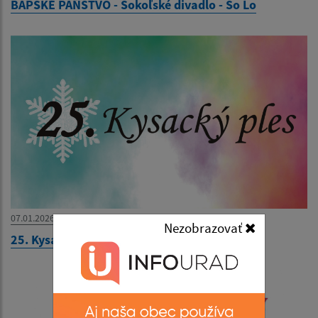
BAPSKÉ PAŇSTVO - Sokoľské divadlo - So Lo
07.01.2026
Nezobrazovať
25. Kysacký ples