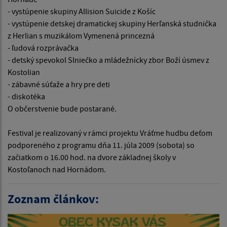
- vystúpenie skupiny Allision Suicide z Košíc
- vystúpenie detskej dramatickej skupiny Herľanská studnička
z Herlian s muzikálom Vymenená princezná
- ľudová rozprávačka
- detský spevokol Slniečko a mládežnícky zbor Boží úsmev z
Kostolian
- zábavné súťaže a hry pre deti
- diskotéka
O občerstvenie bude postarané.
Festival je realizovaný v rámci projektu Vráťme hudbu deťom
podporeného z programu dňa 11. júla 2009 (sobota) so
začiatkom o 16.00 hod. na dvore základnej školy v
Kostoľanoch nad Hornádom.
Zoznam článkov: