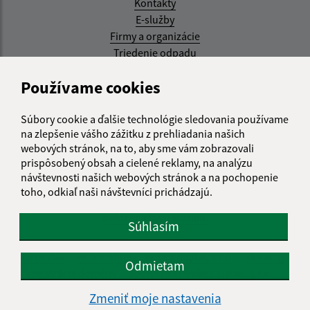
Kontakty
E-služby
Firmy a organizácie
Triedenie odpadu
Aktualizované:
Používame cookies
05.08.2026 17:48 hod.
Súbory cookie a ďalšie technológie sledovania používame
RSS
na zlepšenie vášho zážitku z prehliadania našich
webových stránok, na to, aby sme vám zobrazovali
Správca obsahu:
prispôsobený obsah a cielené reklamy, na analýzu
návštevnosti našich webových stránok a na pochopenie
Správca obsahu je Obec Kysak.
toho, odkiaľ naši návštevníci prichádzajú.
Vytvorené v súlade s
Jednotným dizajn manuálom
elektronických služieb.
Súhlasím
web portál
webhosting
webex.digital, s.r.o.
domény
Odmietam
registrácia domény
spoločnosť webex.digital, s.r.o.
Zmeniť moje nastavenia
Technický prevádzkovateľ: