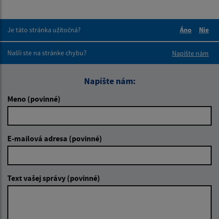
Je táto stránka užitočná?
Áno
Nie
Boli tieto 
Boli 
Našli ste na stránke chybu?
Napíšte nám
Napíšte nám:
Meno (povinné)
E-mailová adresa (povinné)
Text vašej správy (povinné)