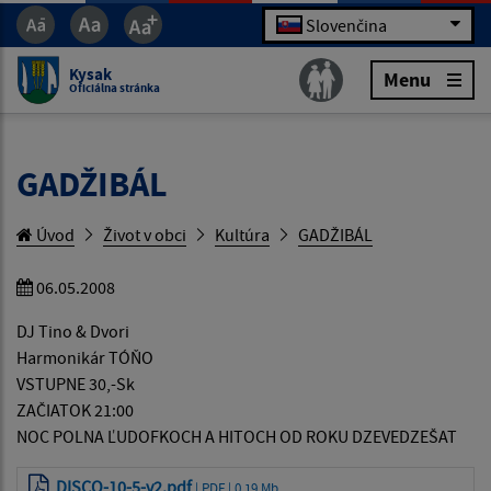
Slovenčina
Kysak
Menu
Oficiálna stránka
GADŽIBÁL
Úvod
Život v obci
Kultúra
GADŽIBÁL
06.05.2008
DJ Tino & Dvori
Harmonikár TÓŇO
VSTUPNE 30,-Sk
ZAČIATOK 21:00
NOC POLNA ĽUDOFKOCH A HITOCH OD ROKU DZEVEDZEŠAT
DISCO-10-5-v2.pdf
| PDF | 0.19 Mb