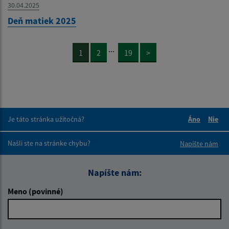
30.04.2025
Deň matiek 2025
...
1
2
19
>
Je táto stránka užitočná?
Áno
Nie
Boli tieto 
Boli 
Našli ste na stránke chybu?
Napíšte nám
Napíšte nám:
Meno (povinné)