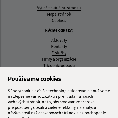
Vytlačiť aktuálnu stránku
Mapa stránok
Cookies
Rýchle odkazy:
Aktuality
Kontakty
E-služby
Firmy a organizácie
Triedenie odpadu
Aktualizované:
Používame cookies
07.08.2026 08:20 hod.
Súbory cookie a ďalšie technológie sledovania používame
RSS
na zlepšenie vášho zážitku z prehliadania našich
webových stránok, na to, aby sme vám zobrazovali
Správca obsahu:
prispôsobený obsah a cielené reklamy, na analýzu
návštevnosti našich webových stránok a na pochopenie
Správca obsahu je Obec Kysak.