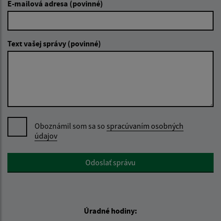
E-mailová adresa (povinné)
Text vašej správy (povinné)
Oboznámil som sa so
spracúvaním osobných
údajov
Google reCaptcha Response
Odoslať správu
Úradné hodiny: