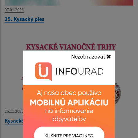
07.01.2026
25. Kysacký ples
Nezobrazovať
26.11.2025
Kysacké vianočné trhy a adventný koncert